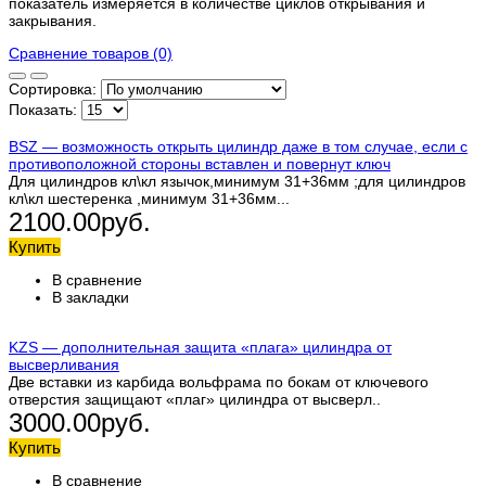
показатель измеряется в количестве циклов открывания и
закрывания.
Сравнение товаров (0)
Сортировка:
Показать:
BSZ — возможность открыть цилиндр даже в том случае, если с
противоположной стороны вставлен и повернут ключ
Для цилиндров кл\кл язычок,минимум 31+36мм ;для цилиндров
кл\кл шестеренка ,минимум 31+36мм...
2100.00руб.
Купить
В сравнение
В закладки
KZS — дополнительная защита «плага» цилиндра от
высверливания
Две вставки из карбида вольфрама по бокам от ключевого
отверстия защищают «плаг» цилиндра от высверл..
3000.00руб.
Купить
В сравнение