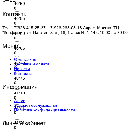
SALE
40*50
0
Контакты
40*55
0
Тел.:+7-926-415-25-27; +7-926-263-08-13 Адрес: Москва .ТЦ
"Конфетти " ул. Нагатинская , 16, 1 этаж №-1-14 с 10:00 по 20:00
40*60
0
Меню
40*65
0
О магазине
40*70
Доставка и оплата
0
Новости
Контакты
40*75
0
Информация
41*10
0
Акции
Условия обслуживания
41*31
Политика конфиденциальности
0
Личный кабинет
41*41
0