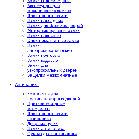
Замки велосипедные
Аксессуары для
механических замков
Электронные замки
Замки накладные
Замки для финских дверей
Моторные врезные замки
Замки навесные
Электромагнитные замки
Замки
электромеханические
Замки почтовые
Замки кодовые
Замки для
узкопрофильных дверей
Защелки межкомнатные
Антипаника
Комплекты для
противопожарных дверей
Противопожарные
материалы
Электронные замки
антипаника
Дверные ручки
Замки антипаника
Фурнитура к антипанике