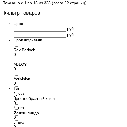
Показано с 1 по 15 из 323 (всего 22 страниц)
Фильтр товаров
Цена
руб. -
руб.
Производители
Rav Bariach
0
ABLOY
0
Activision
0
Тип
Apecs
0
Крестообразный ключ
0
Avers
0
Полуцилиндр
0
Bravo
0