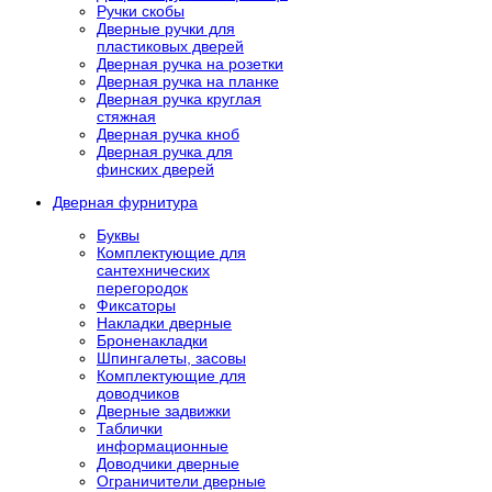
Ручки скобы
Дверные ручки для
пластиковых дверей
Дверная ручка на розетки
Дверная ручка на планке
Дверная ручка круглая
стяжная
Дверная ручка кноб
Дверная ручка для
финских дверей
Дверная фурнитура
Буквы
Комплектующие для
сантехнических
перегородок
Фиксаторы
Накладки дверные
Броненакладки
Шпингалеты, засовы
Комплектующие для
доводчиков
Дверные задвижки
Таблички
информационные
Доводчики дверные
Ограничители дверные