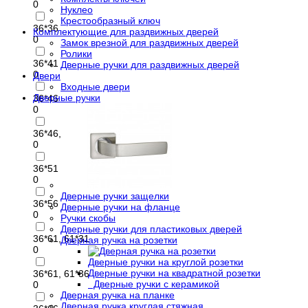
0
Нуклео
Крестообразный ключ
36*36
Комплектующие для раздвижных дверей
0
Замок врезной для раздвижных дверей
Ролики
36*41
Дверные ручки для раздвижных дверей
0
Двери
Входные двери
Дверные ручки
36*46
0
36*46, 46*36
0
36*51
0
Дверные ручки защелки
36*56
Дверные ручки на фланце
0
Ручки скобы
Дверные ручки для пластиковых дверей
36*61, 61*31
Дверная ручка на розетки
0
Дверные ручки на круглой розетки
Дверные ручки на квадратной розетки
36*61, 61*36
Дверные ручки с керамикой
0
Дверная ручка на планке
Дверная ручка круглая стяжная