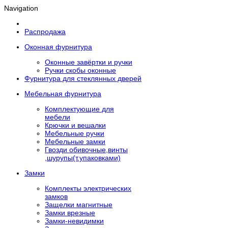
Navigation
Распродажа
Оконная фурнитура
Оконные завёртки и ручки
Ручки скобы оконные
Фурнитура для стеклянных дверей
Мебельная фурнитура
Комплектующие для
мебели
Крючки и вешалки
Мебельные ручки
Мебельные замки
Гвозди обивочные,винты
,шурупы(т.упаковками)
Замки
Комплекты электрических
замков
Защелки магнитные
Замки врезные
Замки-невидимки