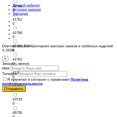
Личный кабинет
41*46
История заказов
0
Закладки
41*51
0
41*56
0
Dvernoizamok.ru - интернет-магазин замков и скобяных изделий
41*56, 56*41
© 2026
0
×
41*61
Заказать звонок
0
Имя
41*66
Телефон
0
Я прочитал и согласен с правилами
Политика
конфиденциальности
41*71
Отправить
0
43*33
0
45*35
0