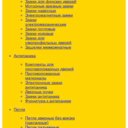
Замки для финских дверей
Моторные врезные замки
Замки навесные
Электромагнитные замки
Замки
электромеханические
Замки почтовые
Замки кодовые
Замки для
узкопрофильных дверей
Защелки межкомнатные
Антипаника
Комплекты для
противопожарных дверей
Противопожарные
материалы
Электронные замки
антипаника
Дверные ручки
Замки антипаника
Фурнитура к антипанике
Петли
Петли дверные без врезки
(накладные)
Петли разъемные