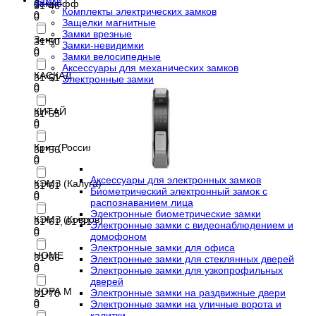
Замки
Замкофф
0
31*46
Комплекты электрических замков
0
0
Защелки магнитные
Замки врезные
Зенит
31*50
Замки-невидимки
0
0
Замки велосипедные
Аксессуары для механических замков
КАСКАД
31*51
Электронные замки
0
0
КИТАЙ
31*55
0
0
Крит (Россия)
31*56
0
0
Аксессуары для электронных замков
КЭМЗ (Калуга)
31*61
Биометрический электронный замок с
0
0
распознаванием лица
Электронные биометрические замки
КЭМЗ (Ковров)
31*61, 61*31
Электронные замки с видеонаблюдением и
0
0
домофоном
Электронные замки для офиса
НОМЕ
31*66
Электронные замки для стеклянных дверей
0
0
Электронные замки для узкопрофильных
дверей
НОРА М
Электронные замки на раздвижные двери
31*70
0
Электронные замки на уличные ворота и
0
калитки