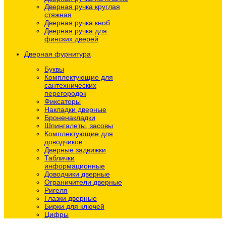
Дверная ручка круглая
стяжная
Дверная ручка кноб
Дверная ручка для
финских дверей
Дверная фурнитура
Буквы
Комплектующие для
сантехнических
перегородок
Фиксаторы
Накладки дверные
Броненакладки
Шпингалеты, засовы
Комплектующие для
доводчиков
Дверные задвижки
Таблички
информационные
Доводчики дверные
Ограничители дверные
Ригеля
Глазки дверные
Бирки для ключей
Цифры