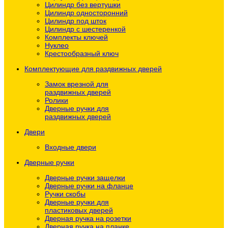
Цилиндр без вертушки
Цилиндр односторонний
Цилиндр под шток
Цилиндр с шестеренкой
Комплекты ключей
Нуклео
Крестообразный ключ
Комплектующие для раздвижных дверей
Замок врезной для
раздвижных дверей
Ролики
Дверные ручки для
раздвижных дверей
Двери
Входные двери
Дверные ручки
Дверные ручки защелки
Дверные ручки на фланце
Ручки скобы
Дверные ручки для
пластиковых дверей
Дверная ручка на розетки
Дверная ручка на планке