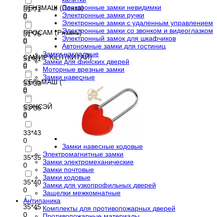
Электронные замки невидимки
ПЕНЗМАШ (Пенза)
31*71
Электронные замки ручки
0
0
Электронные замки с удаленным управлением
Электронные замки со звонком и видеоглазком
ПРОСАМ (Рязань)
31*76
Электронный замок для шкафчиков
0
0
Автономные замки для гостиниц
Замки накладные
САМИР KiLiT(КИТАЙ)
31*81
Замки для финских дверей
0
0
Моторные врезные замки
Замки навесные
СЕЛЬМАШ (Киров)
33*33
0
0
СЭНСЭЙ
33*38
0
0
33*43
0
Замки навесные кодовые
Электромагнитные замки
35*35
Замки электромеханические
0
Замки почтовые
Замки кодовые
35*40
Замки для узкопрофильных дверей
0
Защелки межкомнатные
Антипаника
35*45
Комплекты для противопожарных дверей
0
Противопожарные материалы