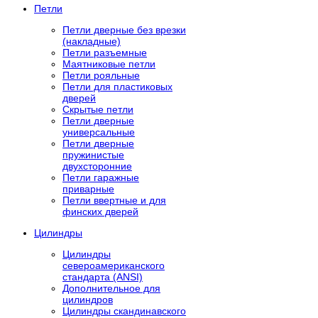
Петли
Петли дверные без врезки
(накладные)
Петли разъемные
Маятниковые петли
Петли рояльные
Петли для пластиковых
дверей
Скрытые петли
Петли дверные
универсальные
Петли дверные
пружинистые
двухсторонние
Петли гаражные
приварные
Петли ввертные и для
финских дверей
Цилиндры
Цилиндры
североамериканского
стандарта (ANSI)
Дополнительное для
цилиндров
Цилиндры скандинавского