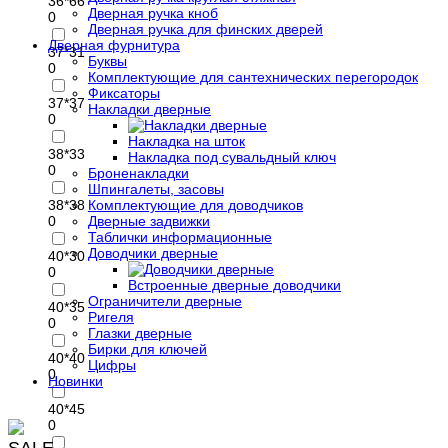
36*66
Дверная ручка кноб
0
Дверная ручка для финских дверей
Дверная фурнитура
37*31
Буквы
0
Комплектующие для сантехнических перегородок
Фиксаторы
37*37
Накладки дверные
0
Накладка на шток
38*33
Накладка под сувальдный ключ
0
Броненакладки
Шпингалеты, засовы
38*38
Комплектующие для доводчиков
0
Дверные задвижки
Таблички информационные
Доводчики дверные
40*30
0
Встроенные дверные доводчики
Ограничители дверные
40*35
Ригеля
0
Глазки дверные
Бирки для ключей
40*40
Цифры
0
Новинки
40*45
0