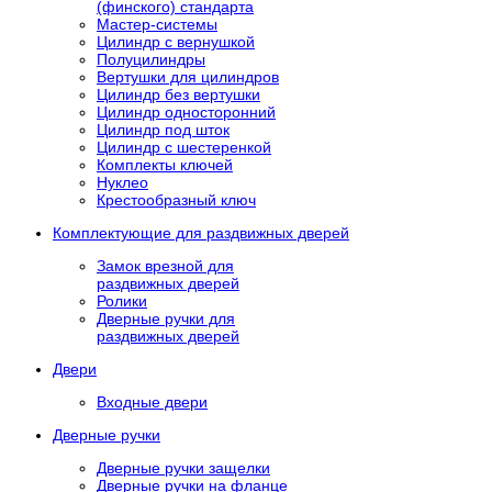
(финского) стандарта
Мастер-системы
Цилиндр с вернушкой
Полуцилиндры
Вертушки для цилиндров
Цилиндр без вертушки
Цилиндр односторонний
Цилиндр под шток
Цилиндр с шестеренкой
Комплекты ключей
Нуклео
Крестообразный ключ
Комплектующие для раздвижных дверей
Замок врезной для
раздвижных дверей
Ролики
Дверные ручки для
раздвижных дверей
Двери
Входные двери
Дверные ручки
Дверные ручки защелки
Дверные ручки на фланце