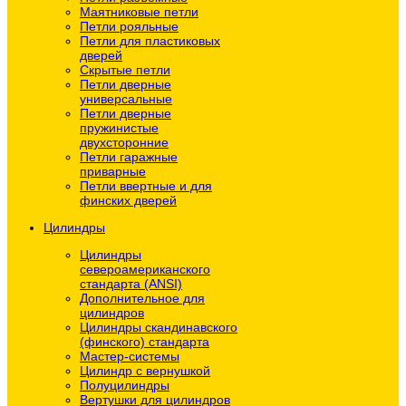
Маятниковые петли
Петли рояльные
Петли для пластиковых
дверей
Скрытые петли
Петли дверные
универсальные
Петли дверные
пружинистые
двухсторонние
Петли гаражные
приварные
Петли ввертные и для
финских дверей
Цилиндры
Цилиндры
североамериканского
стандарта (ANSI)
Дополнительное для
цилиндров
Цилиндры скандинавского
(финского) стандарта
Мастер-системы
Цилиндр с вернушкой
Полуцилиндры
Вертушки для цилиндров