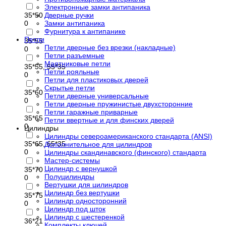
Электронные замки антипаника
35*50
Дверные ручки
0
Замки антипаника
Фурнитура к антипанике
Петли
35*55
Петли дверные без врезки (накладные)
0
Петли разъемные
Маятниковые петли
35*55, 55*35
Петли рояльные
0
Петли для пластиковых дверей
Скрытые петли
35*60
Петли дверные универсальные
0
Петли дверные пружинистые двухсторонние
Петли гаражные приварные
35*65
Петли ввертные и для финских дверей
0
Цилиндры
Цилиндры североамериканского стандарта (ANSI)
35*65, 65*35
Дополнительное для цилиндров
0
Цилиндры скандинавского (финского) стандарта
Мастер-системы
Цилиндр с вернушкой
35*70
Полуцилиндры
0
Вертушки для цилиндров
Цилиндр без вертушки
35*75
Цилиндр односторонний
0
Цилиндр под шток
Цилиндр с шестеренкой
36*21
Комплекты ключей