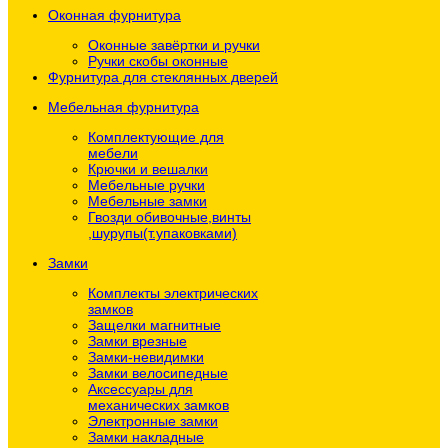
Оконная фурнитура
Оконные завёртки и ручки
Ручки скобы оконные
Фурнитура для стеклянных дверей
Мебельная фурнитура
Комплектующие для
мебели
Крючки и вешалки
Мебельные ручки
Мебельные замки
Гвозди обивочные,винты
,шурупы(т.упаковками)
Замки
Комплекты электрических
замков
Защелки магнитные
Замки врезные
Замки-невидимки
Замки велосипедные
Аксессуары для
механических замков
Электронные замки
Замки накладные