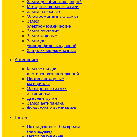
Замки для финских дверей
Моторные врезные замки
Замки навесные
Электромагнитные замки
Замки
электромеханические
Замки почтовые
Замки кодовые
Замки для
узкопрофильных дверей
Защелки межкомнатные
Антипаника
Комплекты для
противопожарных дверей
Противопожарные
материалы
Электронные замки
антипаника
Дверные ручки
Замки антипаника
Фурнитура к антипанике
Петли
Петли дверные без врезки
(накладные)
Петли разъемные