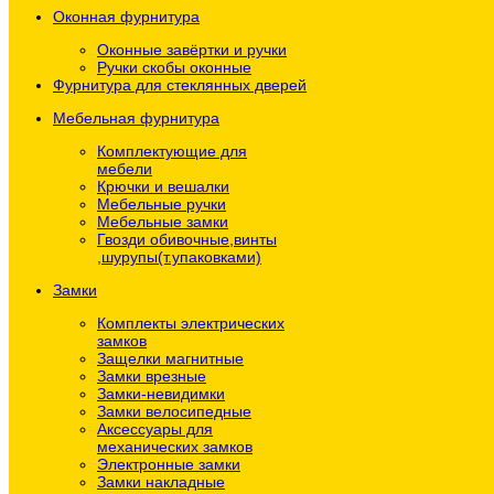
Оконная фурнитура
Оконные завёртки и ручки
Ручки скобы оконные
Фурнитура для стеклянных дверей
Мебельная фурнитура
Комплектующие для
мебели
Крючки и вешалки
Мебельные ручки
Мебельные замки
Гвозди обивочные,винты
,шурупы(т.упаковками)
Замки
Комплекты электрических
замков
Защелки магнитные
Замки врезные
Замки-невидимки
Замки велосипедные
Аксессуары для
механических замков
Электронные замки
Замки накладные