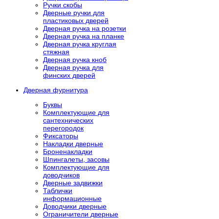
Ручки скобы
Дверные ручки для
пластиковых дверей
Дверная ручка на розетки
Дверная ручка на планке
Дверная ручка круглая
стяжная
Дверная ручка кноб
Дверная ручка для
финских дверей
Дверная фурнитура
Буквы
Комплектующие для
сантехнических
перегородок
Фиксаторы
Накладки дверные
Броненакладки
Шпингалеты, засовы
Комплектующие для
доводчиков
Дверные задвижки
Таблички
информационные
Доводчики дверные
Ограничители дверные