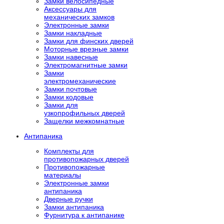
Замки велосипедные
Аксессуары для
механических замков
Электронные замки
Замки накладные
Замки для финских дверей
Моторные врезные замки
Замки навесные
Электромагнитные замки
Замки
электромеханические
Замки почтовые
Замки кодовые
Замки для
узкопрофильных дверей
Защелки межкомнатные
Антипаника
Комплекты для
противопожарных дверей
Противопожарные
материалы
Электронные замки
антипаника
Дверные ручки
Замки антипаника
Фурнитура к антипанике