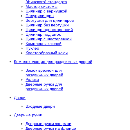
(финского) стандарта
Мастер-системы
Цилиндр с вернушкой
Полуцилиндры
Вертушки для цилиндров
Цилиндр без вертушки
Цилиндр односторонний
Цилиндр под шток
Цилиндр с шестеренкой
Комплекты ключей
Нуклео
Крестообразный ключ
Комплектующие для раздвижных дверей
Замок врезной для
раздвижных дверей
Ролики
Дверные ручки для
раздвижных дверей
Двери
Входные двери
Дверные ручки
Дверные ручки защелки
Дверные ручки на фланце