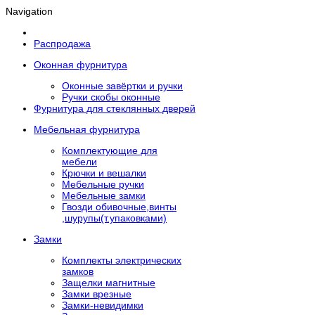
Navigation
Распродажа
Оконная фурнитура
Оконные завёртки и ручки
Ручки скобы оконные
Фурнитура для стеклянных дверей
Мебельная фурнитура
Комплектующие для
мебели
Крючки и вешалки
Мебельные ручки
Мебельные замки
Гвозди обивочные,винты
,шурупы(т.упаковками)
Замки
Комплекты электрических
замков
Защелки магнитные
Замки врезные
Замки-невидимки