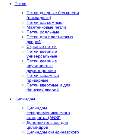
Петли
Петли дверные без врезки
(накладные)
Петли разъемные
Маятниковые петли
Петли рояльные
Петли для пластиковых
дверей
Скрытые петли
Петли дверные
универсальные
Петли дверные
пружинистые
двухсторонние
Петли гаражные
приварные
Петли ввертные и для
финских дверей
Цилиндры
Цилиндры
североамериканского
стандарта (ANSI)
Дополнительное для
цилиндров
Цилиндры скандинавского