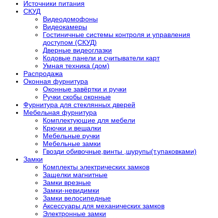
Источники питания
СКУД
Видеодомофоны
Видеокамеры
Гостиничные системы контроля и управления
доступом (СКУД)
Дверные видеоглазки
Кодовые панели и считыватели карт
Умная техника (дом)
Распродажа
Оконная фурнитура
Оконные завёртки и ручки
Ручки скобы оконные
Фурнитура для стеклянных дверей
Мебельная фурнитура
Комплектующие для мебели
Крючки и вешалки
Мебельные ручки
Мебельные замки
Гвозди обивочные,винты ,шурупы(т.упаковками)
Замки
Комплекты электрических замков
Защелки магнитные
Замки врезные
Замки-невидимки
Замки велосипедные
Аксессуары для механических замков
Электронные замки