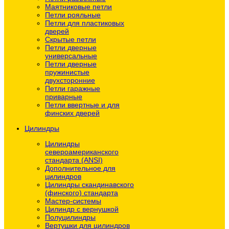
Маятниковые петли
Петли рояльные
Петли для пластиковых
дверей
Скрытые петли
Петли дверные
универсальные
Петли дверные
пружинистые
двухсторонние
Петли гаражные
приварные
Петли ввертные и для
финских дверей
Цилиндры
Цилиндры
североамериканского
стандарта (ANSI)
Дополнительное для
цилиндров
Цилиндры скандинавского
(финского) стандарта
Мастер-системы
Цилиндр с вернушкой
Полуцилиндры
Вертушки для цилиндров