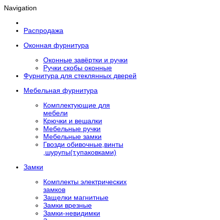
Navigation
Распродажа
Оконная фурнитура
Оконные завёртки и ручки
Ручки скобы оконные
Фурнитура для стеклянных дверей
Мебельная фурнитура
Комплектующие для
мебели
Крючки и вешалки
Мебельные ручки
Мебельные замки
Гвозди обивочные,винты
,шурупы(т.упаковками)
Замки
Комплекты электрических
замков
Защелки магнитные
Замки врезные
Замки-невидимки