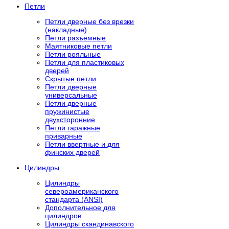
Петли
Петли дверные без врезки
(накладные)
Петли разъемные
Маятниковые петли
Петли рояльные
Петли для пластиковых
дверей
Скрытые петли
Петли дверные
универсальные
Петли дверные
пружинистые
двухсторонние
Петли гаражные
приварные
Петли ввертные и для
финских дверей
Цилиндры
Цилиндры
североамериканского
стандарта (ANSI)
Дополнительное для
цилиндров
Цилиндры скандинавского