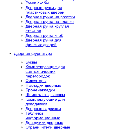
Ручки скобы
Дверные ручки для
пластиковых дверей
Дверная ручка на розетки
Дверная ручка на планке
Дверная ручка круглая
стяжная
Дверная ручка кноб
Дверная ручка для
финских дверей
Дверная фурнитура
Буквы
Комплектующие для
сантехнических
перегородок
Фиксаторы
Накладки дверные
Броненакладки
Шпингалеты, засовы
Комплектующие для
доводчиков
Дверные задвижки
Таблички
информационные
Доводчики дверные
Ограничители дверные