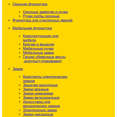
Оконная фурнитура
Оконные завёртки и ручки
Ручки скобы оконные
Фурнитура для стеклянных дверей
Мебельная фурнитура
Комплектующие для
мебели
Крючки и вешалки
Мебельные ручки
Мебельные замки
Гвозди обивочные,винты
,шурупы(т.упаковками)
Замки
Комплекты электрических
замков
Защелки магнитные
Замки врезные
Замки-невидимки
Замки велосипедные
Аксессуары для
механических замков
Электронные замки
Замки накладные