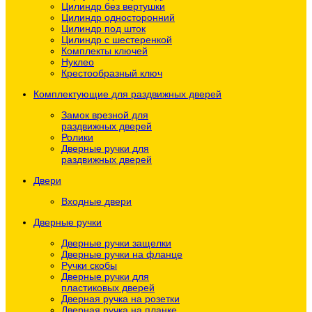
Цилиндр без вертушки
Цилиндр односторонний
Цилиндр под шток
Цилиндр с шестеренкой
Комплекты ключей
Нуклео
Крестообразный ключ
Комплектующие для раздвижных дверей
Замок врезной для
раздвижных дверей
Ролики
Дверные ручки для
раздвижных дверей
Двери
Входные двери
Дверные ручки
Дверные ручки защелки
Дверные ручки на фланце
Ручки скобы
Дверные ручки для
пластиковых дверей
Дверная ручка на розетки
Дверная ручка на планке