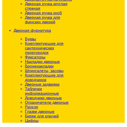
Дверная ручка круглая
стяжная
Дверная ручка кноб
Дверная ручка для
финских дверей
Дверная фурнитура
Буквы
Комплектующие для
сантехнических
перегородок
Фиксаторы
Накладки дверные
Броненакладки
Шпингалеты, засовы
Комплектующие для
доводчиков
Дверные задвижки
Таблички
информационные
Доводчики дверные
Ограничители дверные
Ригеля
Глазки дверные
Бирки для ключей
Цифры