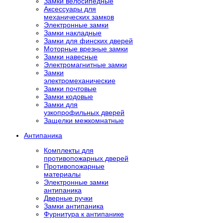
Замки велосипедные
Аксессуары для
механических замков
Электронные замки
Замки накладные
Замки для финских дверей
Моторные врезные замки
Замки навесные
Электромагнитные замки
Замки
электромеханические
Замки почтовые
Замки кодовые
Замки для
узкопрофильных дверей
Защелки межкомнатные
Антипаника
Комплекты для
противопожарных дверей
Противопожарные
материалы
Электронные замки
антипаника
Дверные ручки
Замки антипаника
Фурнитура к антипанике