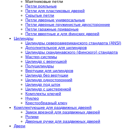
Маятниковые петли
Петли рояльные
Петли для пластиковых дверей
Скрытые петли
Петли дверные универсальные
Петли дверные пружинистые двухсторонние
Петли гаражные приварные
Петли ввертные и для финских дверей
Цилиндры
Цилиндры североамериканского стандарта (ANSI)
Дополнительное для цилиндров
Цилиндры скандинавского (финского) стандарта
Мастер-системы
Цилиндр с вернушкой
Полуцилиндры
Вертушки для цилиндров
Цилиндр без вертушки
Цилиндр односторонний
Цилиндр под шток
Цилиндр с шестеренкой
Комплекты ключей
Нуклео
Крестообразный ключ
Комплектующие для раздвижных дверей
Замок врезной для раздвижных дверей
Ролики
Дверные ручки для раздвижных дверей
Двери