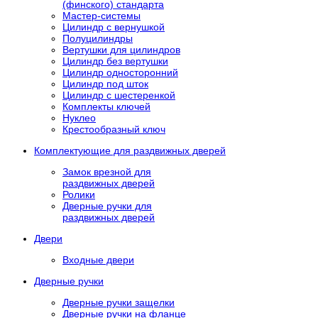
(финского) стандарта
Мастер-системы
Цилиндр с вернушкой
Полуцилиндры
Вертушки для цилиндров
Цилиндр без вертушки
Цилиндр односторонний
Цилиндр под шток
Цилиндр с шестеренкой
Комплекты ключей
Нуклео
Крестообразный ключ
Комплектующие для раздвижных дверей
Замок врезной для
раздвижных дверей
Ролики
Дверные ручки для
раздвижных дверей
Двери
Входные двери
Дверные ручки
Дверные ручки защелки
Дверные ручки на фланце