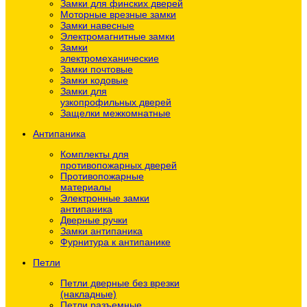
Замки для финских дверей
Моторные врезные замки
Замки навесные
Электромагнитные замки
Замки
электромеханические
Замки почтовые
Замки кодовые
Замки для
узкопрофильных дверей
Защелки межкомнатные
Антипаника
Комплекты для
противопожарных дверей
Противопожарные
материалы
Электронные замки
антипаника
Дверные ручки
Замки антипаника
Фурнитура к антипанике
Петли
Петли дверные без врезки
(накладные)
Петли разъемные