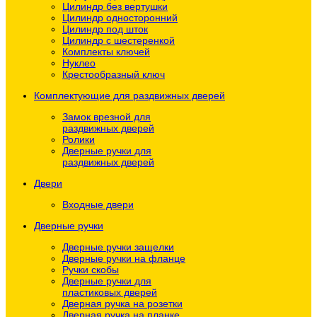
Цилиндр без вертушки
Цилиндр односторонний
Цилиндр под шток
Цилиндр с шестеренкой
Комплекты ключей
Нуклео
Крестообразный ключ
Комплектующие для раздвижных дверей
Замок врезной для
раздвижных дверей
Ролики
Дверные ручки для
раздвижных дверей
Двери
Входные двери
Дверные ручки
Дверные ручки защелки
Дверные ручки на фланце
Ручки скобы
Дверные ручки для
пластиковых дверей
Дверная ручка на розетки
Дверная ручка на планке