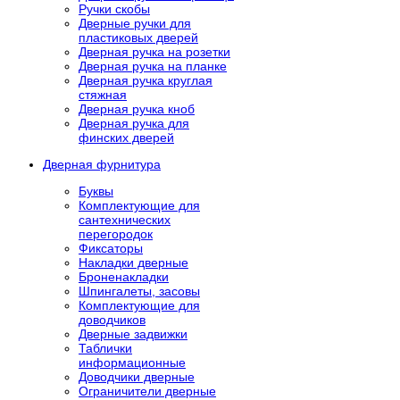
Ручки скобы
Дверные ручки для
пластиковых дверей
Дверная ручка на розетки
Дверная ручка на планке
Дверная ручка круглая
стяжная
Дверная ручка кноб
Дверная ручка для
финских дверей
Дверная фурнитура
Буквы
Комплектующие для
сантехнических
перегородок
Фиксаторы
Накладки дверные
Броненакладки
Шпингалеты, засовы
Комплектующие для
доводчиков
Дверные задвижки
Таблички
информационные
Доводчики дверные
Ограничители дверные