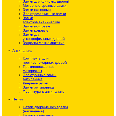
Замки для финских дверей
Моторные врезные замки
Замки навесные
Электромагнитные замки
Замки
электромеханические
Замки почтовые
Замки кодовые
Замки для
узкопрофильных дверей
Защелки межкомнатные
Антипаника
Комплекты для
противопожарных дверей
Противопожарные
материалы
Электронные замки
антипаника
Дверные ручки
Замки антипаника
Фурнитура к антипанике
Петли
Петли дверные без врезки
(накладные)
Петли разъемные