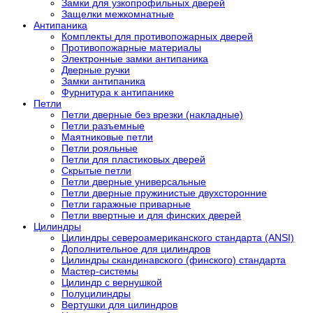
Замки для узкопрофильных дверей
Защелки межкомнатные
Антипаника
Комплекты для противопожарных дверей
Противопожарные материалы
Электронные замки антипаника
Дверные ручки
Замки антипаника
Фурнитура к антипанике
Петли
Петли дверные без врезки (накладные)
Петли разъемные
Маятниковые петли
Петли рояльные
Петли для пластиковых дверей
Скрытые петли
Петли дверные универсальные
Петли дверные пружинистые двухсторонние
Петли гаражные приварные
Петли ввертные и для финских дверей
Цилиндры
Цилиндры североамериканского стандарта (ANSI)
Дополнительное для цилиндров
Цилиндры скандинавского (финского) стандарта
Мастер-системы
Цилиндр с вернушкой
Полуцилиндры
Вертушки для цилиндров