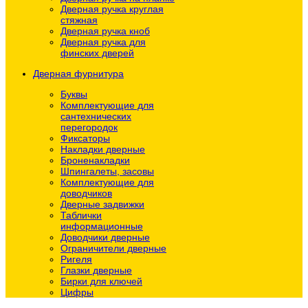
Дверная ручка круглая
стяжная
Дверная ручка кноб
Дверная ручка для
финских дверей
Дверная фурнитура
Буквы
Комплектующие для
сантехнических
перегородок
Фиксаторы
Накладки дверные
Броненакладки
Шпингалеты, засовы
Комплектующие для
доводчиков
Дверные задвижки
Таблички
информационные
Доводчики дверные
Ограничители дверные
Ригеля
Глазки дверные
Бирки для ключей
Цифры