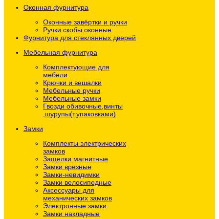
Оконная фурнитура
Оконные завёртки и ручки
Ручки скобы оконные
Фурнитура для стеклянных дверей
Мебельная фурнитура
Комплектующие для
мебели
Крючки и вешалки
Мебельные ручки
Мебельные замки
Гвозди обивочные,винты
,шурупы(т.упаковками)
Замки
Комплекты электрических
замков
Защелки магнитные
Замки врезные
Замки-невидимки
Замки велосипедные
Аксессуары для
механических замков
Электронные замки
Замки накладные