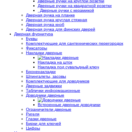
Дверные ручки на круглой розетки
Дверные ручки на квадратной розетки
Дверные ручки с керамикой
Дверная ручка на планке
Дверная ручка круглая стяжная
Дверная ручка кноб
Дверная ручка для финских дверей
Дверная фурнитура
Буквы
Комплектующие для сантехнических перегородок
Фиксаторы
Накладки дверные
Накладка на шток
Накладка под сувальдный ключ
Броненакладки
Шпингалеты, засовы
Комплектующие для доводчиков
Дверные задвижки
Таблички информационные
Доводчики дверные
Встроенные дверные доводчики
Ограничители дверные
Ригеля
Глазки дверные
Бирки для ключей
Цифры