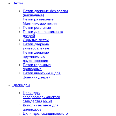
Петли
Петли дверные без врезки
(накладные)
Петли разъемные
Маятниковые петли
Петли рояльные
Петли для пластиковых
дверей
Скрытые петли
Петли дверные
универсальные
Петли дверные
пружинистые
двухсторонние
Петли гаражные
приварные
Петли ввертные и для
финских дверей
Цилиндры
Цилиндры
североамериканского
стандарта (ANSI)
Дополнительное для
цилиндров
Цилиндры скандинавского