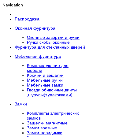
Navigation
Распродажа
Оконная фурнитура
Оконные завёртки и ручки
Ручки скобы оконные
Фурнитура для стеклянных дверей
Мебельная фурнитура
Комплектующие для
мебели
Крючки и вешалки
Мебельные ручки
Мебельные замки
Гвозди обивочные,винты
,шурупы(т.упаковками)
Замки
Комплекты электрических
замков
Защелки магнитные
Замки врезные
Замки-невидимки