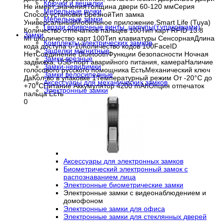
Крючки и вешалки
Не имеет значенияТолщина двери 60-120 ммСерия
Мебельные ручки
Способ установки ВрезнойТип замка
Мебельные замки
УниверсальныйМобильное приложение Smart Life (Tuya)
Гвозди обивочные,винты ,шурупы(т.упаковками)
Количество отпечатков пальцев 100Тип карт RFID 13.8
Замки
МГцКоличество карт 100Тип клавиатуры СенсорнаяДлина
Комплекты электрических замков
кода доступа 6-10Количество кодов 100FaceID
Защелки магнитные
НетСоединение BluetoothФункции безопасности Ночная
Замки врезные
задвижка, USB-порт аварийного питания, камераНаличие
Замки-невидимки
голосового русского помощника ЕстьМеханический ключ
Замки велосипедные
ДаКол-во в упаковке 1Температурный режим От -20°C до
Аксессуары для механических замков
+70°CПитание Аккумулятор 4200 mAhОпция отпечаток
Электронные замки
пальца Есть
0
Аксессуары для электронных замков
Биометрический электронный замок с
распознаванием лица
Электронные биометрические замки
Электронные замки с видеонаблюдением и
домофоном
Электронные замки для офиса
Электронные замки для стеклянных дверей