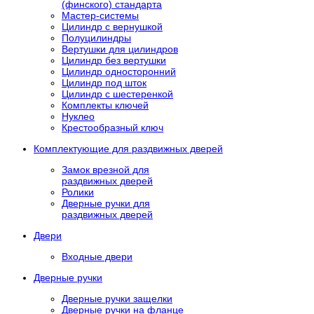
(финского) стандарта
Мастер-системы
Цилиндр с вернушкой
Полуцилиндры
Вертушки для цилиндров
Цилиндр без вертушки
Цилиндр односторонний
Цилиндр под шток
Цилиндр с шестеренкой
Комплекты ключей
Нуклео
Крестообразный ключ
Комплектующие для раздвижных дверей
Замок врезной для
раздвижных дверей
Ролики
Дверные ручки для
раздвижных дверей
Двери
Входные двери
Дверные ручки
Дверные ручки защелки
Дверные ручки на фланце