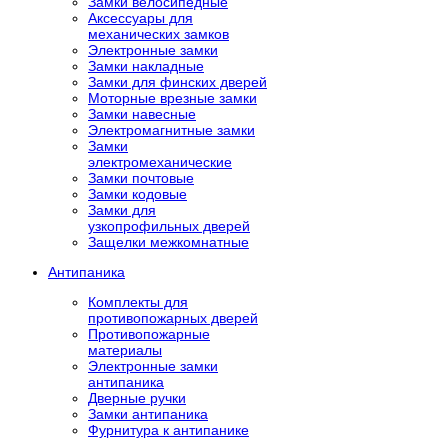
Замки велосипедные
Аксессуары для
механических замков
Электронные замки
Замки накладные
Замки для финских дверей
Моторные врезные замки
Замки навесные
Электромагнитные замки
Замки
электромеханические
Замки почтовые
Замки кодовые
Замки для
узкопрофильных дверей
Защелки межкомнатные
Антипаника
Комплекты для
противопожарных дверей
Противопожарные
материалы
Электронные замки
антипаника
Дверные ручки
Замки антипаника
Фурнитура к антипанике