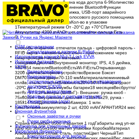
клавиатуры СенсорнаяДлина кода доступа 6-9Количество
кодов 100FaceID НетСоединение BluetoothФункции
безопасности Ночная задвижка, USB-порт аварийного
питания, камераНаличие голосового русского помощника
ЕстьМеханический ключ ДаКол-во в упаковке
1Температурный режим От -20°C до +70°CПитание
Аккумулятор 4200 mAhОпция отпечаток пальца Есть
0
GSM сигнализации
Способы открытия- отпечаток пальца - цифровой пароль -
Сигнализации и датчики E-Robot
RFID карта - механический ключ - приложением через
Изготовление ключей Mul-T-Lock EVVA
смартфонЦветчерный матовый,
Источники питания
глянцевыйДисплейВнутренний монитор: IPS, 4,5 дюйма,
СКУД
480*854 пикселяBluetoothЕстьWi-FiЕстьОткрываниедо
Видеодомофоны
3200 цикловЗапорное устройствоВрезное Бэксет
Видеокамеры
DM70Толщина двери70-110 ммМатериалалюминиевый
Гостиничные системы контроля и управления
сплав, сталь, пластикВлажность20%-90%Температураот
доступом (СКУД)
-20ºС до +70ºССрок службы батареи18 месяцевВесбрутто/
Дверные видеоглазки
нетто: 5 / 5,2Размеры (ШxВxГ)- Внешние: ручка-кноб -
Кодовые панели и считыватели карт
75х60х54 - Внутренние: дисплей - 158х75х29, ручка -
Умная техника (дом)
185х144х58ДополнительноКамера: 1 млн.
Распродажа
пиксПитаниеаккумулятор 2 шт, 4200 mAhГАРАНТИЯ24 мес
Оконная фурнитура
0
Оконные завёртки и ручки
Ручки скобы оконные
Страна КитайВес 8500 гГарантия 1 годГабариты инд уп-ки
Фурнитура для стеклянных дверей
(ШхГхВ) 38x55x1600 ммТип упаковки КоробкаМатериал
Мебельная фурнитура
Алюминиевый сплав, сталь, пластикЦвет ЧерныйТип
Комплектующие для мебели
дверей Для деревянных, металлических дверейВес двери