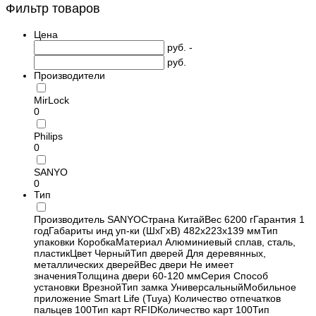
Фильтр товаров
Цена
руб. -
руб.
Производители
MirLock
0
Philips
0
SANYO
0
Тип
Производитель SANYOСтрана КитайВес 6200 гГарантия 1
годГабариты инд уп-ки (ШхГхВ) 482x223x139 ммТип
упаковки КоробкаМатериал Алюминиевый сплав, сталь,
пластикЦвет ЧерныйТип дверей Для деревянных,
металлических дверейВес двери Не имеет
значенияТолщина двери 60-120 ммСерия Способ
установки ВрезнойТип замка УниверсальныйМобильное
приложение Smart Life (Tuya) Количество отпечатков
пальцев 100Тип карт RFIDКоличество карт 100Тип