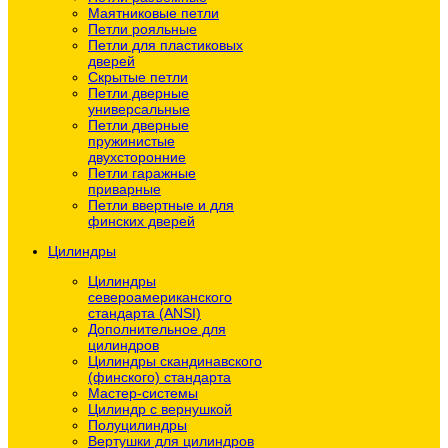
Маятниковые петли
Петли рояльные
Петли для пластиковых
дверей
Скрытые петли
Петли дверные
универсальные
Петли дверные
пружинистые
двухсторонние
Петли гаражные
приварные
Петли ввертные и для
финских дверей
Цилиндры
Цилиндры
североамериканского
стандарта (ANSI)
Дополнительное для
цилиндров
Цилиндры скандинавского
(финского) стандарта
Мастер-системы
Цилиндр с вернушкой
Полуцилиндры
Вертушки для цилиндров