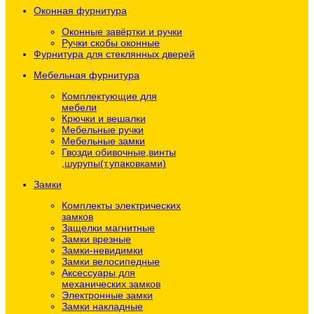
Оконная фурнитура
Оконные завёртки и ручки
Ручки скобы оконные
Фурнитура для стеклянных дверей
Мебельная фурнитура
Комплектующие для
мебели
Крючки и вешалки
Мебельные ручки
Мебельные замки
Гвозди обивочные,винты
,шурупы(т.упаковками)
Замки
Комплекты электрических
замков
Защелки магнитные
Замки врезные
Замки-невидимки
Замки велосипедные
Аксессуары для
механических замков
Электронные замки
Замки накладные