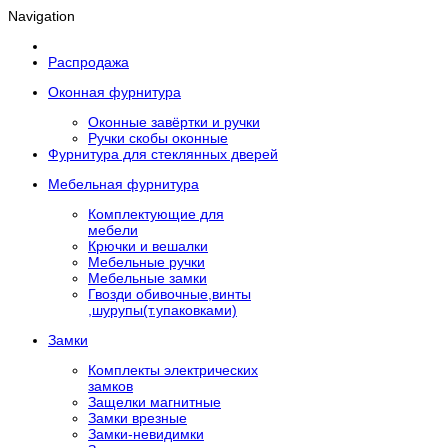
Navigation
Распродажа
Оконная фурнитура
Оконные завёртки и ручки
Ручки скобы оконные
Фурнитура для стеклянных дверей
Мебельная фурнитура
Комплектующие для
мебели
Крючки и вешалки
Мебельные ручки
Мебельные замки
Гвозди обивочные,винты
,шурупы(т.упаковками)
Замки
Комплекты электрических
замков
Защелки магнитные
Замки врезные
Замки-невидимки