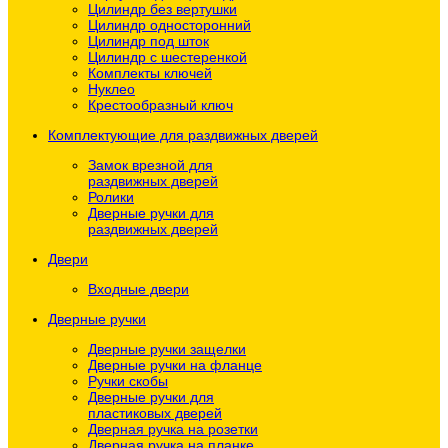
Цилиндр без вертушки
Цилиндр односторонний
Цилиндр под шток
Цилиндр с шестеренкой
Комплекты ключей
Нуклео
Крестообразный ключ
Комплектующие для раздвижных дверей
Замок врезной для
раздвижных дверей
Ролики
Дверные ручки для
раздвижных дверей
Двери
Входные двери
Дверные ручки
Дверные ручки защелки
Дверные ручки на фланце
Ручки скобы
Дверные ручки для
пластиковых дверей
Дверная ручка на розетки
Дверная ручка на планке