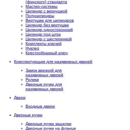
(финского) стандарта
Мастер-системы
Цилиндр с вернушкой
Полуцилиндры
Вертушки для цилиндров
Цилиндр без вертушки
Цилиндр односторонний
Цилиндр под шток
Цилиндр с шестеренкой
Комплекты ключей
Нуклео
Крестообразный ключ
Комплектующие для раздвижных дверей
Замок врезной для
раздвижных дверей
Ролики
Дверные ручки для
раздвижных дверей
Двери
Входные двери
Дверные ручки
Дверные ручки защелки
Дверные ручки на фланце