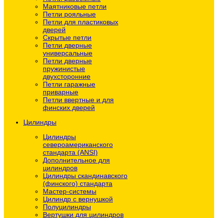
Маятниковые петли
Петли рояльные
Петли для пластиковых
дверей
Скрытые петли
Петли дверные
универсальные
Петли дверные
пружинистые
двухсторонние
Петли гаражные
приварные
Петли ввертные и для
финских дверей
Цилиндры
Цилиндры
североамериканского
стандарта (ANSI)
Дополнительное для
цилиндров
Цилиндры скандинавского
(финского) стандарта
Мастер-системы
Цилиндр с вернушкой
Полуцилиндры
Вертушки для цилиндров