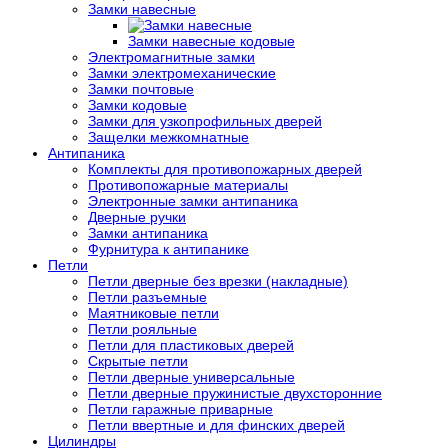
Замки навесные
Замки навесные кодовые
Электромагнитные замки
Замки электромеханические
Замки почтовые
Замки кодовые
Замки для узкопрофильных дверей
Защелки межкомнатные
Антипаника
Комплекты для противопожарных дверей
Противопожарные материалы
Электронные замки антипаника
Дверные ручки
Замки антипаника
Фурнитура к антипанике
Петли
Петли дверные без врезки (накладные)
Петли разъемные
Маятниковые петли
Петли рояльные
Петли для пластиковых дверей
Скрытые петли
Петли дверные универсальные
Петли дверные пружинистые двухсторонние
Петли гаражные приварные
Петли ввертные и для финских дверей
Цилиндры