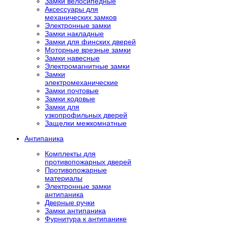
Замки велосипедные
Аксессуары для
механических замков
Электронные замки
Замки накладные
Замки для финских дверей
Моторные врезные замки
Замки навесные
Электромагнитные замки
Замки
электромеханические
Замки почтовые
Замки кодовые
Замки для
узкопрофильных дверей
Защелки межкомнатные
Антипаника
Комплекты для
противопожарных дверей
Противопожарные
материалы
Электронные замки
антипаника
Дверные ручки
Замки антипаника
Фурнитура к антипанике