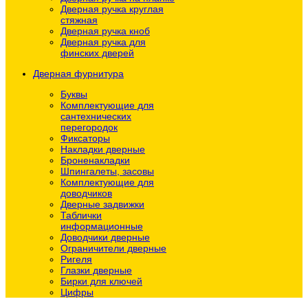
Дверная ручка круглая
стяжная
Дверная ручка кноб
Дверная ручка для
финских дверей
Дверная фурнитура
Буквы
Комплектующие для
сантехнических
перегородок
Фиксаторы
Накладки дверные
Броненакладки
Шпингалеты, засовы
Комплектующие для
доводчиков
Дверные задвижки
Таблички
информационные
Доводчики дверные
Ограничители дверные
Ригеля
Глазки дверные
Бирки для ключей
Цифры