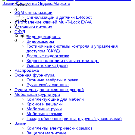
Ozlocks
0
GSM сигнализации
Сигнализации и датчики E-Robot
Selock
Изготовление ключей Mul-T-Lock EVVA
0
Источники питания
СКУД
Xeeder
Видеодомофоны
0
Видеокамеры
Гостиничные системы контроля и управления
доступом (СКУД)
Дверные видеоглазки
Кодовые панели и считыватели карт
Умная техника (дом)
Распродажа
Оконная фурнитура
Оконные завёртки и ручки
Ручки скобы оконные
Фурнитура для стеклянных дверей
Мебельная фурнитура
Комплектующие для мебели
Крючки и вешалки
Мебельные ручки
Мебельные замки
Гвозди обивочные,винты ,шурупы(т.упаковками)
Замки
Комплекты электрических замков
Защелки магнитные