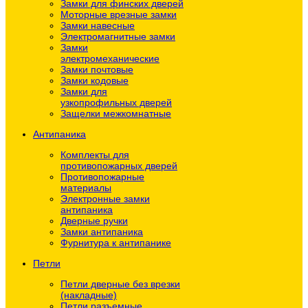
Замки для финских дверей
Моторные врезные замки
Замки навесные
Электромагнитные замки
Замки
электромеханические
Замки почтовые
Замки кодовые
Замки для
узкопрофильных дверей
Защелки межкомнатные
Антипаника
Комплекты для
противопожарных дверей
Противопожарные
материалы
Электронные замки
антипаника
Дверные ручки
Замки антипаника
Фурнитура к антипанике
Петли
Петли дверные без врезки
(накладные)
Петли разъемные