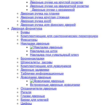
Дверные ручки на круглой розетки
Дверные ручки на квадратной розетки
Дверные ручки с керамикой
Дверная ручка на планке
Дверная ручка круглая стяжная
Дверная ручка кноб
Дверная ручка для финских дверей
Дверная фурнитура
Буквы
Комплектующие для сантехнических перегородок
Фиксаторы
Накладки дверные
Накладка на шток
Накладка под сувальдный ключ
Броненакладки
Шпингалеты, засовы
Комплектующие для доводчиков
Дверные задвижки
Таблички информационные
Доводчики дверные
Встроенные дверные доводчики
Ограничители дверные
Ригеля
Глазки дверные
Бирки для ключей
Цифры