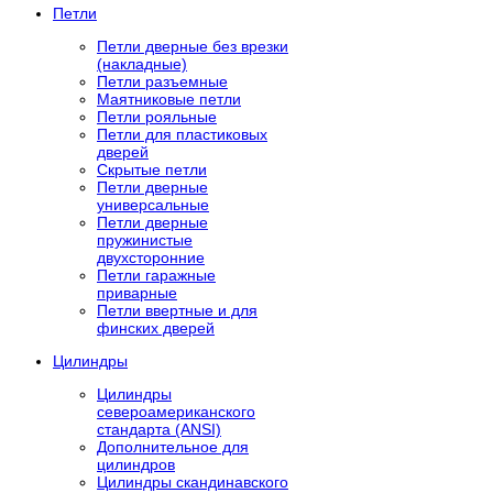
Петли
Петли дверные без врезки
(накладные)
Петли разъемные
Маятниковые петли
Петли рояльные
Петли для пластиковых
дверей
Скрытые петли
Петли дверные
универсальные
Петли дверные
пружинистые
двухсторонние
Петли гаражные
приварные
Петли ввертные и для
финских дверей
Цилиндры
Цилиндры
североамериканского
стандарта (ANSI)
Дополнительное для
цилиндров
Цилиндры скандинавского