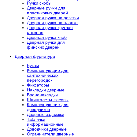
Ручки скобы
Дверные ручки для
пластиковых дверей
Дверная ручка на розетки
Дверная ручка на планке
Дверная ручка круглая
стяжная
Дверная ручка кноб
Дверная ручка для
финских дверей
Дверная фурнитура
Буквы
Комплектующие для
сантехнических
перегородок
Фиксаторы
Накладки дверные
Броненакладки
Шпингалеты, засовы
Комплектующие для
доводчиков
Дверные задвижки
Таблички
информационные
Доводчики дверные
Ограничители дверные