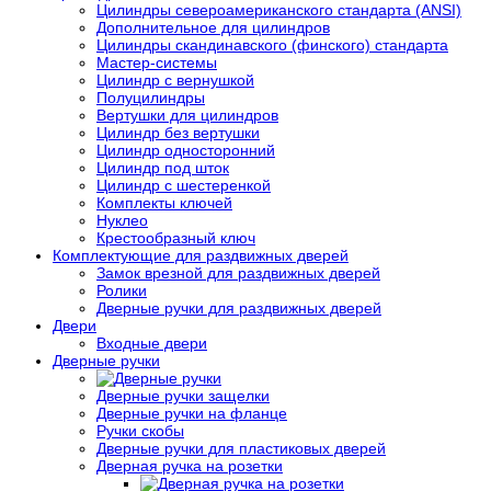
Цилиндры североамериканского стандарта (ANSI)
Дополнительное для цилиндров
Цилиндры скандинавского (финского) стандарта
Мастер-системы
Цилиндр с вернушкой
Полуцилиндры
Вертушки для цилиндров
Цилиндр без вертушки
Цилиндр односторонний
Цилиндр под шток
Цилиндр с шестеренкой
Комплекты ключей
Нуклео
Крестообразный ключ
Комплектующие для раздвижных дверей
Замок врезной для раздвижных дверей
Ролики
Дверные ручки для раздвижных дверей
Двери
Входные двери
Дверные ручки
Дверные ручки защелки
Дверные ручки на фланце
Ручки скобы
Дверные ручки для пластиковых дверей
Дверная ручка на розетки