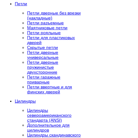
Петли
Петли дверные без врезки
(накладные)
Петли разъемные
Маятниковые петли
Петли рояльные
Петли для пластиковых
дверей
Скрытые петли
Петли дверные
универсальные
Петли дверные
пружинистые
двухсторонние
Петли гаражные
приварные
Петли ввертные и для
финских дверей
Цилиндры
Цилиндры
североамериканского
стандарта (ANSI)
Дополнительное для
цилиндров
Цилиндры скандинавского