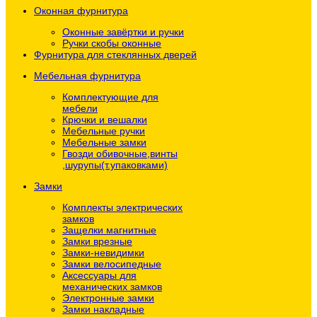
Оконная фурнитура
Оконные завёртки и ручки
Ручки скобы оконные
Фурнитура для стеклянных дверей
Мебельная фурнитура
Комплектующие для
мебели
Крючки и вешалки
Мебельные ручки
Мебельные замки
Гвозди обивочные,винты
,шурупы(т.упаковками)
Замки
Комплекты электрических
замков
Защелки магнитные
Замки врезные
Замки-невидимки
Замки велосипедные
Аксессуары для
механических замков
Электронные замки
Замки накладные