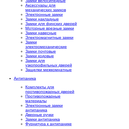
Замки велосипедные
Аксессуары для
механических замков
Электронные замки
Замки накладные
Замки для финских дверей
Моторные врезные замки
Замки навесные
Электромагнитные замки
Замки
электромеханические
Замки почтовые
Замки кодовые
Замки для
узкопрофильных дверей
Защелки межкомнатные
Антипаника
Комплекты для
противопожарных дверей
Противопожарные
материалы
Электронные замки
антипаника
Дверные ручки
Замки антипаника
Фурнитура к антипанике