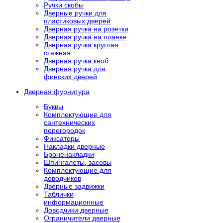
Ручки скобы
Дверные ручки для
пластиковых дверей
Дверная ручка на розетки
Дверная ручка на планке
Дверная ручка круглая
стяжная
Дверная ручка кноб
Дверная ручка для
финских дверей
Дверная фурнитура
Буквы
Комплектующие для
сантехнических
перегородок
Фиксаторы
Накладки дверные
Броненакладки
Шпингалеты, засовы
Комплектующие для
доводчиков
Дверные задвижки
Таблички
информационные
Доводчики дверные
Ограничители дверные