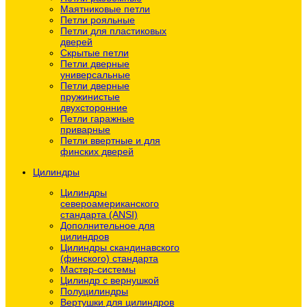
Маятниковые петли
Петли рояльные
Петли для пластиковых
дверей
Скрытые петли
Петли дверные
универсальные
Петли дверные
пружинистые
двухсторонние
Петли гаражные
приварные
Петли ввертные и для
финских дверей
Цилиндры
Цилиндры
североамериканского
стандарта (ANSI)
Дополнительное для
цилиндров
Цилиндры скандинавского
(финского) стандарта
Мастер-системы
Цилиндр с вернушкой
Полуцилиндры
Вертушки для цилиндров