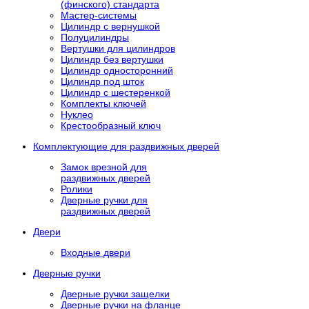
(финского) стандарта
Мастер-системы
Цилиндр с вернушкой
Полуцилиндры
Вертушки для цилиндров
Цилиндр без вертушки
Цилиндр односторонний
Цилиндр под шток
Цилиндр с шестеренкой
Комплекты ключей
Нуклео
Крестообразный ключ
Комплектующие для раздвижных дверей
Замок врезной для
раздвижных дверей
Ролики
Дверные ручки для
раздвижных дверей
Двери
Входные двери
Дверные ручки
Дверные ручки защелки
Дверные ручки на фланце