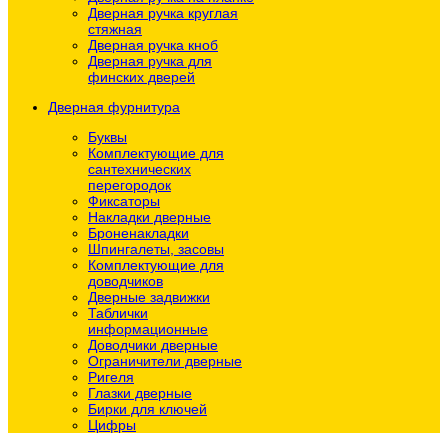
Дверная ручка круглая
стяжная
Дверная ручка кноб
Дверная ручка для
финских дверей
Дверная фурнитура
Буквы
Комплектующие для
сантехнических
перегородок
Фиксаторы
Накладки дверные
Броненакладки
Шпингалеты, засовы
Комплектующие для
доводчиков
Дверные задвижки
Таблички
информационные
Доводчики дверные
Ограничители дверные
Ригеля
Глазки дверные
Бирки для ключей
Цифры