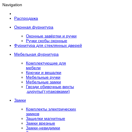
Navigation
Распродажа
Оконная фурнитура
Оконные завёртки и ручки
Ручки скобы оконные
Фурнитура для стеклянных дверей
Мебельная фурнитура
Комплектующие для
мебели
Крючки и вешалки
Мебельные ручки
Мебельные замки
Гвозди обивочные,винты
,шурупы(т.упаковками)
Замки
Комплекты электрических
замков
Защелки магнитные
Замки врезные
Замки-невидимки