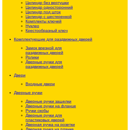
Цилиндр без вертушки
Цилиндр односторонний
Цилиндр под шток
Цилиндр с шестеренкой
Комплекты ключей
Нуклео
Крестообразный ключ
Комплектующие для раздвижных дверей
Замок врезной для
раздвижных дверей
Ролики
Дверные ручки для
раздвижных дверей
Двери
Входные двери
Дверные ручки
Дверные ручки защелки
Дверные ручки на фланце
Ручки скобы
Дверные ручки для
пластиковых дверей
Дверная ручка на розетки
Дверная ручка на планке