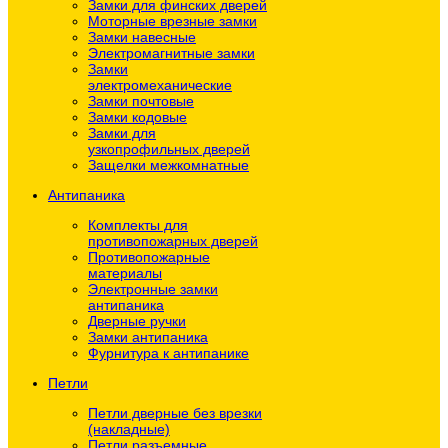
Замки для финских дверей
Моторные врезные замки
Замки навесные
Электромагнитные замки
Замки
электромеханические
Замки почтовые
Замки кодовые
Замки для
узкопрофильных дверей
Защелки межкомнатные
Антипаника
Комплекты для
противопожарных дверей
Противопожарные
материалы
Электронные замки
антипаника
Дверные ручки
Замки антипаника
Фурнитура к антипанике
Петли
Петли дверные без врезки
(накладные)
Петли разъемные