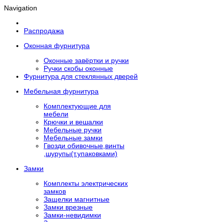
Navigation
Распродажа
Оконная фурнитура
Оконные завёртки и ручки
Ручки скобы оконные
Фурнитура для стеклянных дверей
Мебельная фурнитура
Комплектующие для
мебели
Крючки и вешалки
Мебельные ручки
Мебельные замки
Гвозди обивочные,винты
,шурупы(т.упаковками)
Замки
Комплекты электрических
замков
Защелки магнитные
Замки врезные
Замки-невидимки