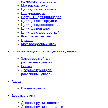
(финского) стандарта
Мастер-системы
Цилиндр с вернушкой
Полуцилиндры
Вертушки для цилиндров
Цилиндр без вертушки
Цилиндр односторонний
Цилиндр под шток
Цилиндр с шестеренкой
Комплекты ключей
Нуклео
Крестообразный ключ
Комплектующие для раздвижных дверей
Замок врезной для
раздвижных дверей
Ролики
Дверные ручки для
раздвижных дверей
Двери
Входные двери
Дверные ручки
Дверные ручки защелки
Дверные ручки на фланце