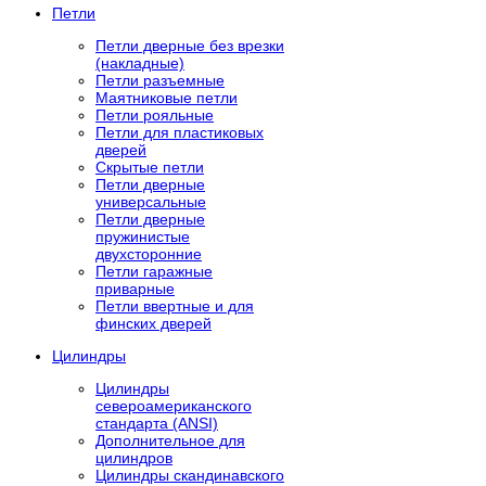
Петли
Петли дверные без врезки
(накладные)
Петли разъемные
Маятниковые петли
Петли рояльные
Петли для пластиковых
дверей
Скрытые петли
Петли дверные
универсальные
Петли дверные
пружинистые
двухсторонние
Петли гаражные
приварные
Петли ввертные и для
финских дверей
Цилиндры
Цилиндры
североамериканского
стандарта (ANSI)
Дополнительное для
цилиндров
Цилиндры скандинавского