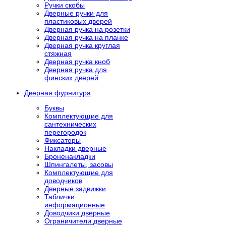
Ручки скобы
Дверные ручки для
пластиковых дверей
Дверная ручка на розетки
Дверная ручка на планке
Дверная ручка круглая
стяжная
Дверная ручка кноб
Дверная ручка для
финских дверей
Дверная фурнитура
Буквы
Комплектующие для
сантехнических
перегородок
Фиксаторы
Накладки дверные
Броненакладки
Шпингалеты, засовы
Комплектующие для
доводчиков
Дверные задвижки
Таблички
информационные
Доводчики дверные
Ограничители дверные