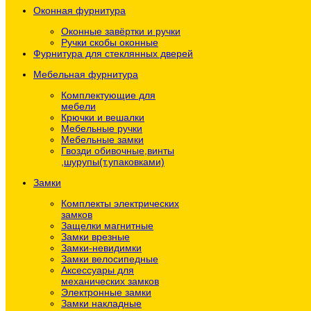
Оконная фурнитура
Оконные завёртки и ручки
Ручки скобы оконные
Фурнитура для стеклянных дверей
Мебельная фурнитура
Комплектующие для
мебели
Крючки и вешалки
Мебельные ручки
Мебельные замки
Гвозди обивочные,винты
,шурупы(т.упаковками)
Замки
Комплекты электрических
замков
Защелки магнитные
Замки врезные
Замки-невидимки
Замки велосипедные
Аксессуары для
механических замков
Электронные замки
Замки накладные