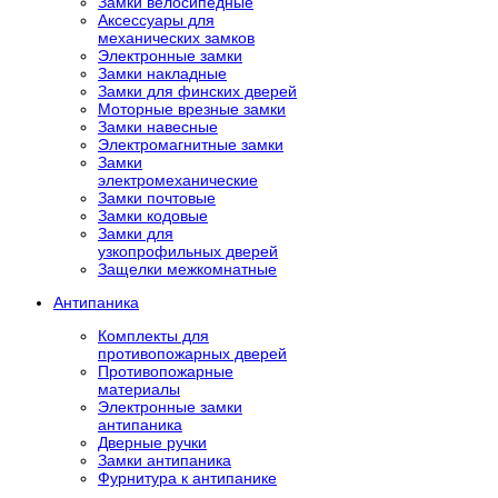
Замки велосипедные
Аксессуары для
механических замков
Электронные замки
Замки накладные
Замки для финских дверей
Моторные врезные замки
Замки навесные
Электромагнитные замки
Замки
электромеханические
Замки почтовые
Замки кодовые
Замки для
узкопрофильных дверей
Защелки межкомнатные
Антипаника
Комплекты для
противопожарных дверей
Противопожарные
материалы
Электронные замки
антипаника
Дверные ручки
Замки антипаника
Фурнитура к антипанике