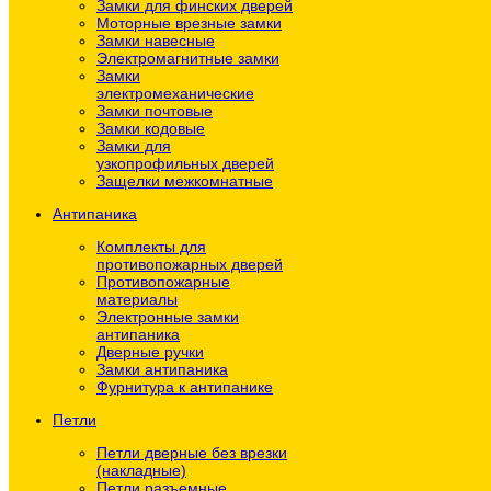
Замки для финских дверей
Моторные врезные замки
Замки навесные
Электромагнитные замки
Замки
электромеханические
Замки почтовые
Замки кодовые
Замки для
узкопрофильных дверей
Защелки межкомнатные
Антипаника
Комплекты для
противопожарных дверей
Противопожарные
материалы
Электронные замки
антипаника
Дверные ручки
Замки антипаника
Фурнитура к антипанике
Петли
Петли дверные без врезки
(накладные)
Петли разъемные