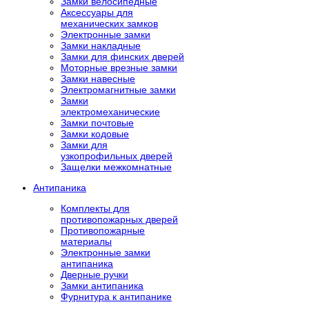
Замки велосипедные
Аксессуары для
механических замков
Электронные замки
Замки накладные
Замки для финских дверей
Моторные врезные замки
Замки навесные
Электромагнитные замки
Замки
электромеханические
Замки почтовые
Замки кодовые
Замки для
узкопрофильных дверей
Защелки межкомнатные
Антипаника
Комплекты для
противопожарных дверей
Противопожарные
материалы
Электронные замки
антипаника
Дверные ручки
Замки антипаника
Фурнитура к антипанике