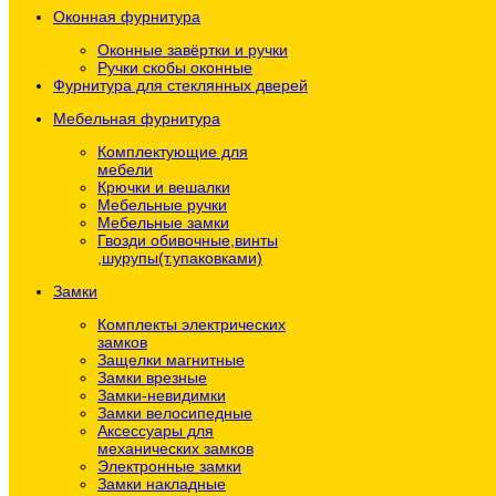
Оконная фурнитура
Оконные завёртки и ручки
Ручки скобы оконные
Фурнитура для стеклянных дверей
Мебельная фурнитура
Комплектующие для
мебели
Крючки и вешалки
Мебельные ручки
Мебельные замки
Гвозди обивочные,винты
,шурупы(т.упаковками)
Замки
Комплекты электрических
замков
Защелки магнитные
Замки врезные
Замки-невидимки
Замки велосипедные
Аксессуары для
механических замков
Электронные замки
Замки накладные