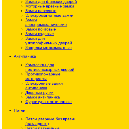
Замки для финских дверей
Моторные врезные замки
Замки навесные
Электромагнитные замки
Замки
электромеханические
Замки почтовые
Замки кодовые
Замки для
узкопрофильных дверей
Защелки межкомнатные
Антипаника
Комплекты для
противопожарных дверей
Противопожарные
материалы
Электронные замки
антипаника
Дверные ручки
Замки антипаника
Фурнитура к антипанике
Петли
Петли дверные без врезки
(накладные)
Петли разъемные