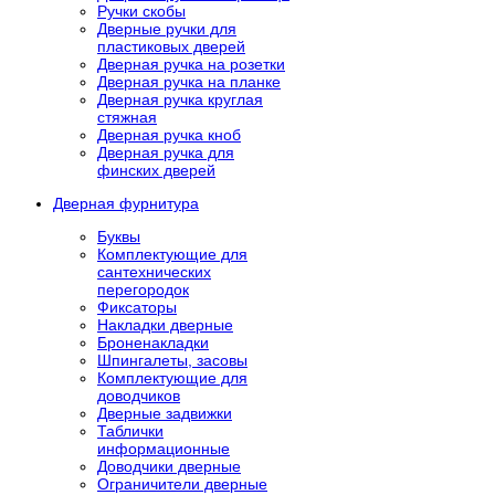
Ручки скобы
Дверные ручки для
пластиковых дверей
Дверная ручка на розетки
Дверная ручка на планке
Дверная ручка круглая
стяжная
Дверная ручка кноб
Дверная ручка для
финских дверей
Дверная фурнитура
Буквы
Комплектующие для
сантехнических
перегородок
Фиксаторы
Накладки дверные
Броненакладки
Шпингалеты, засовы
Комплектующие для
доводчиков
Дверные задвижки
Таблички
информационные
Доводчики дверные
Ограничители дверные