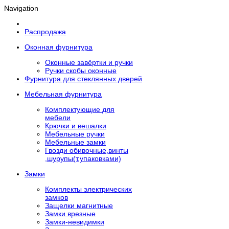
Navigation
Распродажа
Оконная фурнитура
Оконные завёртки и ручки
Ручки скобы оконные
Фурнитура для стеклянных дверей
Мебельная фурнитура
Комплектующие для
мебели
Крючки и вешалки
Мебельные ручки
Мебельные замки
Гвозди обивочные,винты
,шурупы(т.упаковками)
Замки
Комплекты электрических
замков
Защелки магнитные
Замки врезные
Замки-невидимки