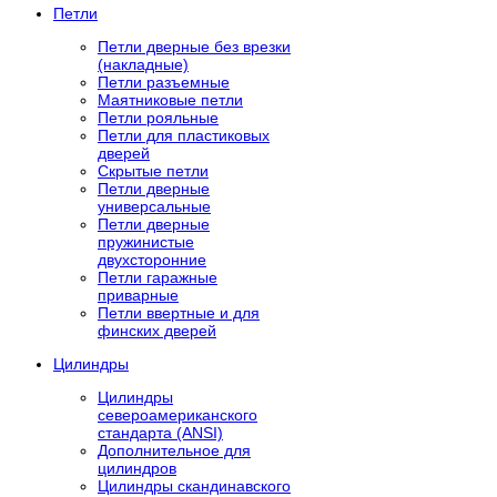
Петли
Петли дверные без врезки
(накладные)
Петли разъемные
Маятниковые петли
Петли рояльные
Петли для пластиковых
дверей
Скрытые петли
Петли дверные
универсальные
Петли дверные
пружинистые
двухсторонние
Петли гаражные
приварные
Петли ввертные и для
финских дверей
Цилиндры
Цилиндры
североамериканского
стандарта (ANSI)
Дополнительное для
цилиндров
Цилиндры скандинавского