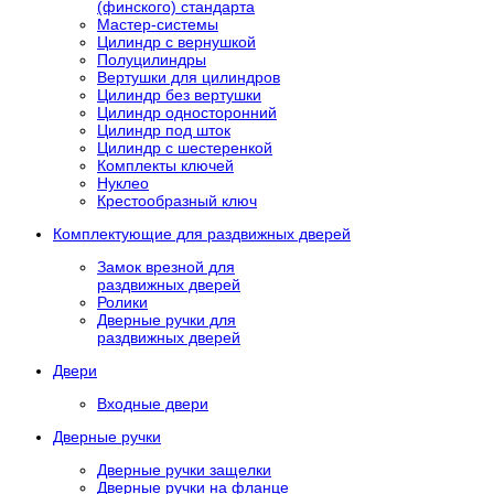
(финского) стандарта
Мастер-системы
Цилиндр с вернушкой
Полуцилиндры
Вертушки для цилиндров
Цилиндр без вертушки
Цилиндр односторонний
Цилиндр под шток
Цилиндр с шестеренкой
Комплекты ключей
Нуклео
Крестообразный ключ
Комплектующие для раздвижных дверей
Замок врезной для
раздвижных дверей
Ролики
Дверные ручки для
раздвижных дверей
Двери
Входные двери
Дверные ручки
Дверные ручки защелки
Дверные ручки на фланце