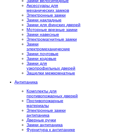
Замки велосипедные
Аксессуары для
механических замков
Электронные замки
Замки накладные
Замки для финских дверей
Моторные врезные замки
Замки навесные
Электромагнитные замки
Замки
электромеханические
Замки почтовые
Замки кодовые
Замки для
узкопрофильных дверей
Защелки межкомнатные
Антипаника
Комплекты для
противопожарных дверей
Противопожарные
материалы
Электронные замки
антипаника
Дверные ручки
Замки антипаника
Фурнитура к антипанике