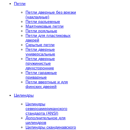
Петли
Петли дверные без врезки
(накладные)
Петли разъемные
Маятниковые петли
Петли рояльные
Петли для пластиковых
дверей
Скрытые петли
Петли дверные
универсальные
Петли дверные
пружинистые
двухсторонние
Петли гаражные
приварные
Петли ввертные и для
финских дверей
Цилиндры
Цилиндры
североамериканского
стандарта (ANSI)
Дополнительное для
цилиндров
Цилиндры скандинавского