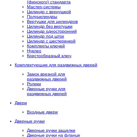
(финского) стандарта
Мастер-системы
Цилиндр с вернушкой
Полуцилиндры
Вертушки для цилиндров
Цилиндр без вертушки
Цилиндр односторонний
Цилиндр под шток
Цилиндр с шестеренкой
Комплекты ключей
Нуклео
Крестообразный ключ
Комплектующие для раздвижных дверей
Замок врезной для
раздвижных дверей
Ролики
Дверные ручки для
раздвижных дверей
Двери
Входные двери
Дверные ручки
Дверные ручки защелки
Дверные ручки на фланце