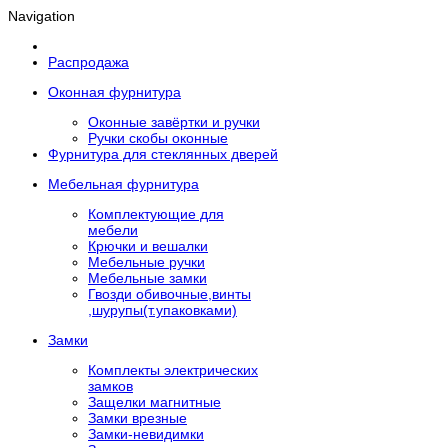
Navigation
Распродажа
Оконная фурнитура
Оконные завёртки и ручки
Ручки скобы оконные
Фурнитура для стеклянных дверей
Мебельная фурнитура
Комплектующие для
мебели
Крючки и вешалки
Мебельные ручки
Мебельные замки
Гвозди обивочные,винты
,шурупы(т.упаковками)
Замки
Комплекты электрических
замков
Защелки магнитные
Замки врезные
Замки-невидимки