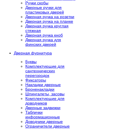
Ручки скобы
Дверные ручки для
пластиковых дверей
Дверная ручка на розетки
Дверная ручка на планке
Дверная ручка круглая
стяжная
Дверная ручка кноб
Дверная ручка для
финских дверей
Дверная фурнитура
Буквы
Комплектующие для
сантехнических
перегородок
Фиксаторы
Накладки дверные
Броненакладки
Шпингалеты, засовы
Комплектующие для
доводчиков
Дверные задвижки
Таблички
информационные
Доводчики дверные
Ограничители дверные