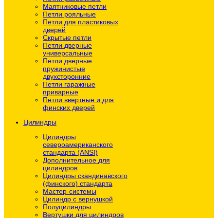
Маятниковые петли
Петли рояльные
Петли для пластиковых
дверей
Скрытые петли
Петли дверные
универсальные
Петли дверные
пружинистые
двухсторонние
Петли гаражные
приварные
Петли ввертные и для
финских дверей
Цилиндры
Цилиндры
североамериканского
стандарта (ANSI)
Дополнительное для
цилиндров
Цилиндры скандинавского
(финского) стандарта
Мастер-системы
Цилиндр с вернушкой
Полуцилиндры
Вертушки для цилиндров