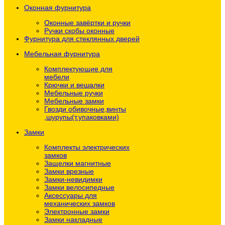
Оконная фурнитура
Оконные завёртки и ручки
Ручки скобы оконные
Фурнитура для стеклянных дверей
Мебельная фурнитура
Комплектующие для
мебели
Крючки и вешалки
Мебельные ручки
Мебельные замки
Гвозди обивочные,винты
,шурупы(т.упаковками)
Замки
Комплекты электрических
замков
Защелки магнитные
Замки врезные
Замки-невидимки
Замки велосипедные
Аксессуары для
механических замков
Электронные замки
Замки накладные