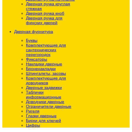
Дверная ручка круглая
стяжная
Дверная ручка кноб
Дверная ручка для
финских дверей
Дверная фурнитура
Буквы
Комплектующие для
сантехнических
перегородок
Фиксаторы
Накладки дверные
Броненакладки
Шпингалеты, засовы
Комплектующие для
доводчиков
Дверные задвижки
Таблички
информационные
Доводчики дверные
Ограничители дверные
Ригеля
Глазки дверные
Бирки для ключей
Цифры