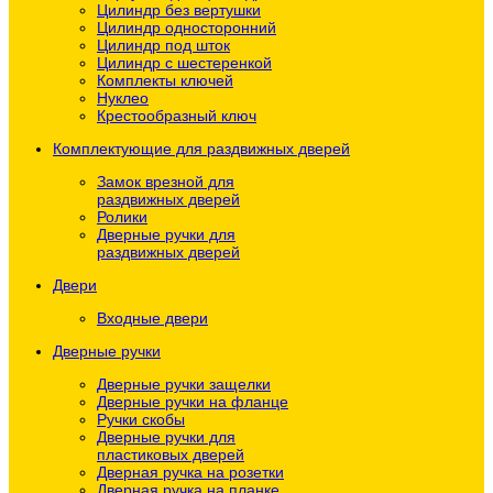
Цилиндр без вертушки
Цилиндр односторонний
Цилиндр под шток
Цилиндр с шестеренкой
Комплекты ключей
Нуклео
Крестообразный ключ
Комплектующие для раздвижных дверей
Замок врезной для
раздвижных дверей
Ролики
Дверные ручки для
раздвижных дверей
Двери
Входные двери
Дверные ручки
Дверные ручки защелки
Дверные ручки на фланце
Ручки скобы
Дверные ручки для
пластиковых дверей
Дверная ручка на розетки
Дверная ручка на планке