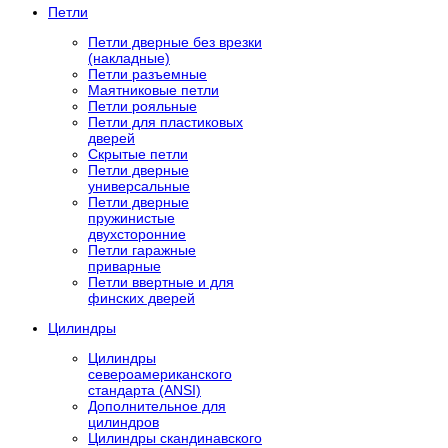
Петли
Петли дверные без врезки
(накладные)
Петли разъемные
Маятниковые петли
Петли рояльные
Петли для пластиковых
дверей
Скрытые петли
Петли дверные
универсальные
Петли дверные
пружинистые
двухсторонние
Петли гаражные
приварные
Петли ввертные и для
финских дверей
Цилиндры
Цилиндры
североамериканского
стандарта (ANSI)
Дополнительное для
цилиндров
Цилиндры скандинавского