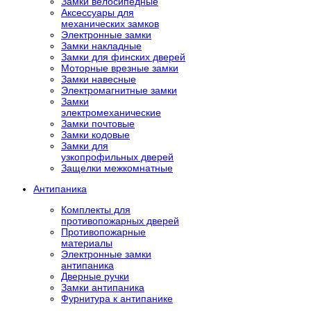
Замки велосипедные
Аксессуары для
механических замков
Электронные замки
Замки накладные
Замки для финских дверей
Моторные врезные замки
Замки навесные
Электромагнитные замки
Замки
электромеханические
Замки почтовые
Замки кодовые
Замки для
узкопрофильных дверей
Защелки межкомнатные
Антипаника
Комплекты для
противопожарных дверей
Противопожарные
материалы
Электронные замки
антипаника
Дверные ручки
Замки антипаника
Фурнитура к антипанике