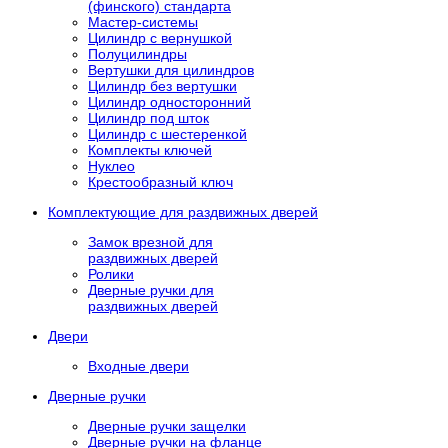
(финского) стандарта
Мастер-системы
Цилиндр с вернушкой
Полуцилиндры
Вертушки для цилиндров
Цилиндр без вертушки
Цилиндр односторонний
Цилиндр под шток
Цилиндр с шестеренкой
Комплекты ключей
Нуклео
Крестообразный ключ
Комплектующие для раздвижных дверей
Замок врезной для
раздвижных дверей
Ролики
Дверные ручки для
раздвижных дверей
Двери
Входные двери
Дверные ручки
Дверные ручки защелки
Дверные ручки на фланце