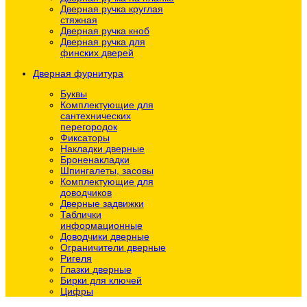
Дверная ручка круглая
стяжная
Дверная ручка кноб
Дверная ручка для
финских дверей
Дверная фурнитура
Буквы
Комплектующие для
сантехнических
перегородок
Фиксаторы
Накладки дверные
Броненакладки
Шпингалеты, засовы
Комплектующие для
доводчиков
Дверные задвижки
Таблички
информационные
Доводчики дверные
Ограничители дверные
Ригеля
Глазки дверные
Бирки для ключей
Цифры