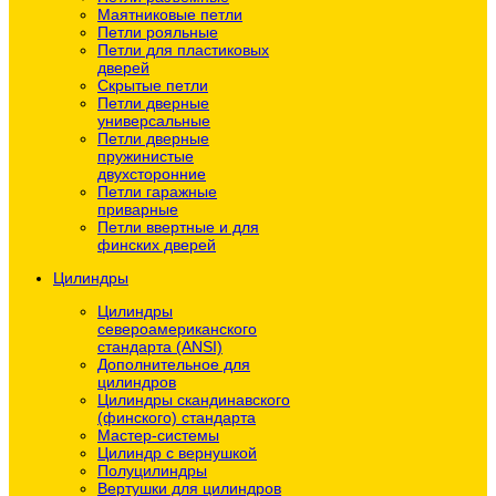
Маятниковые петли
Петли рояльные
Петли для пластиковых
дверей
Скрытые петли
Петли дверные
универсальные
Петли дверные
пружинистые
двухсторонние
Петли гаражные
приварные
Петли ввертные и для
финских дверей
Цилиндры
Цилиндры
североамериканского
стандарта (ANSI)
Дополнительное для
цилиндров
Цилиндры скандинавского
(финского) стандарта
Мастер-системы
Цилиндр с вернушкой
Полуцилиндры
Вертушки для цилиндров