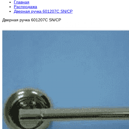
Главная
Распродажа
Дверная ручка 601207С SN/СР
Дверная ручка 601207С SN/СР