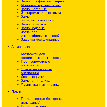
Замки для финских дверей
Моторные врезные замки
Замки навесные
Электромагнитные замки
Замки
электромеханические
Замки почтовые
Замки кодовые
Замки для
узкопрофильных дверей
Защелки межкомнатные
Антипаника
Комплекты для
противопожарных дверей
Противопожарные
материалы
Электронные замки
антипаника
Дверные ручки
Замки антипаника
Фурнитура к антипанике
Петли
Петли дверные без врезки
(накладные)
Петли разъемные