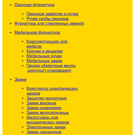
Оконная фурнитура
Оконные завёртки и ручки
Ручки скобы оконные
Фурнитура для стеклянных дверей
Мебельная фурнитура
Комплектующие для
мебели
Крючки и вешалки
Мебельные ручки
Мебельные замки
Гвозди обивочные,винты
,шурупы(т.упаковками)
Замки
Комплекты электрических
замков
Защелки магнитные
Замки врезные
Замки-невидимки
Замки велосипедные
Аксессуары для
механических замков
Электронные замки
Замки накладные