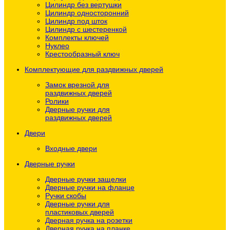
Цилиндр без вертушки
Цилиндр односторонний
Цилиндр под шток
Цилиндр с шестеренкой
Комплекты ключей
Нуклео
Крестообразный ключ
Комплектующие для раздвижных дверей
Замок врезной для
раздвижных дверей
Ролики
Дверные ручки для
раздвижных дверей
Двери
Входные двери
Дверные ручки
Дверные ручки защелки
Дверные ручки на фланце
Ручки скобы
Дверные ручки для
пластиковых дверей
Дверная ручка на розетки
Дверная ручка на планке