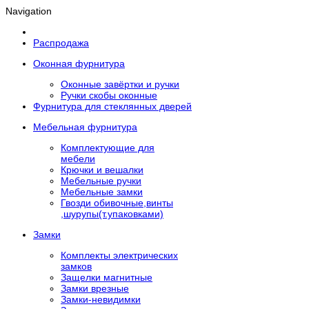
Navigation
Распродажа
Оконная фурнитура
Оконные завёртки и ручки
Ручки скобы оконные
Фурнитура для стеклянных дверей
Мебельная фурнитура
Комплектующие для
мебели
Крючки и вешалки
Мебельные ручки
Мебельные замки
Гвозди обивочные,винты
,шурупы(т.упаковками)
Замки
Комплекты электрических
замков
Защелки магнитные
Замки врезные
Замки-невидимки