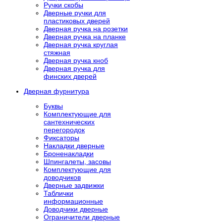
Ручки скобы
Дверные ручки для
пластиковых дверей
Дверная ручка на розетки
Дверная ручка на планке
Дверная ручка круглая
стяжная
Дверная ручка кноб
Дверная ручка для
финских дверей
Дверная фурнитура
Буквы
Комплектующие для
сантехнических
перегородок
Фиксаторы
Накладки дверные
Броненакладки
Шпингалеты, засовы
Комплектующие для
доводчиков
Дверные задвижки
Таблички
информационные
Доводчики дверные
Ограничители дверные