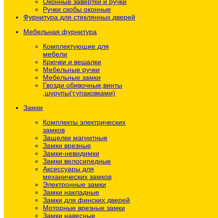
Оконные завёртки и ручки
Ручки скобы оконные
Фурнитура для стеклянных дверей
Мебельная фурнитура
Комплектующие для
мебели
Крючки и вешалки
Мебельные ручки
Мебельные замки
Гвозди обивочные,винты
,шурупы(т.упаковками)
Замки
Комплекты электрических
замков
Защелки магнитные
Замки врезные
Замки-невидимки
Замки велосипедные
Аксессуары для
механических замков
Электронные замки
Замки накладные
Замки для финских дверей
Моторные врезные замки
Замки навесные