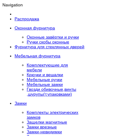
Navigation
Распродажа
Оконная фурнитура
Оконные завёртки и ручки
Ручки скобы оконные
Фурнитура для стеклянных дверей
Мебельная фурнитура
Комплектующие для
мебели
Крючки и вешалки
Мебельные ручки
Мебельные замки
Гвозди обивочные,винты
,шурупы(т.упаковками)
Замки
Комплекты электрических
замков
Защелки магнитные
Замки врезные
Замки-невидимки