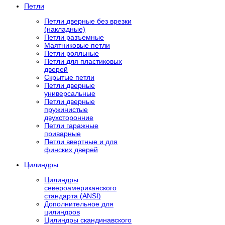
Петли
Петли дверные без врезки
(накладные)
Петли разъемные
Маятниковые петли
Петли рояльные
Петли для пластиковых
дверей
Скрытые петли
Петли дверные
универсальные
Петли дверные
пружинистые
двухсторонние
Петли гаражные
приварные
Петли ввертные и для
финских дверей
Цилиндры
Цилиндры
североамериканского
стандарта (ANSI)
Дополнительное для
цилиндров
Цилиндры скандинавского