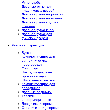
Ручки скобы
Дверные ручки для
пластиковых дверей
Дверная ручка на розетки
Дверная ручка на планке
Дверная ручка круглая
стяжная
Дверная ручка кноб
Дверная ручка для
финских дверей
Дверная фурнитура
Буквы
Комплектующие для
сантехнических
перегородок
Фиксаторы
Накладки дверные
Броненакладки
Шпингалеты, засовы
Комплектующие для
доводчиков
Дверные задвижки
Таблички
информационные
Доводчики дверные
Ограничители дверные