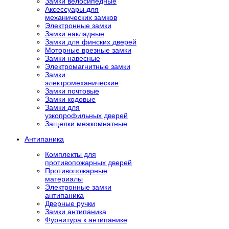
Замки велосипедные
Аксессуары для
механических замков
Электронные замки
Замки накладные
Замки для финских дверей
Моторные врезные замки
Замки навесные
Электромагнитные замки
Замки
электромеханические
Замки почтовые
Замки кодовые
Замки для
узкопрофильных дверей
Защелки межкомнатные
Антипаника
Комплекты для
противопожарных дверей
Противопожарные
материалы
Электронные замки
антипаника
Дверные ручки
Замки антипаника
Фурнитура к антипанике