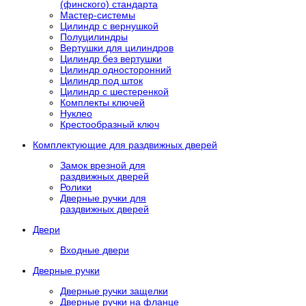
(финского) стандарта
Мастер-системы
Цилиндр с вернушкой
Полуцилиндры
Вертушки для цилиндров
Цилиндр без вертушки
Цилиндр односторонний
Цилиндр под шток
Цилиндр с шестеренкой
Комплекты ключей
Нуклео
Крестообразный ключ
Комплектующие для раздвижных дверей
Замок врезной для
раздвижных дверей
Ролики
Дверные ручки для
раздвижных дверей
Двери
Входные двери
Дверные ручки
Дверные ручки защелки
Дверные ручки на фланце