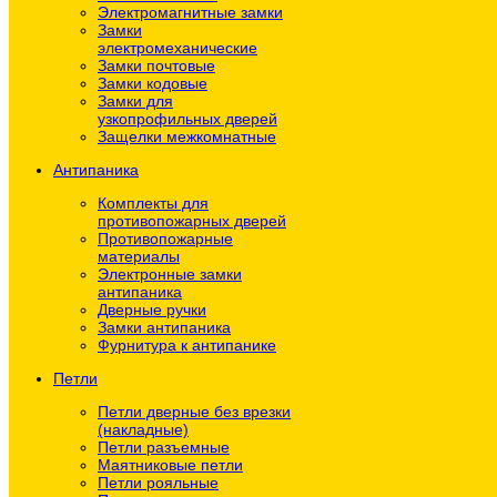
Электромагнитные замки
Замки
электромеханические
Замки почтовые
Замки кодовые
Замки для
узкопрофильных дверей
Защелки межкомнатные
Антипаника
Комплекты для
противопожарных дверей
Противопожарные
материалы
Электронные замки
антипаника
Дверные ручки
Замки антипаника
Фурнитура к антипанике
Петли
Петли дверные без врезки
(накладные)
Петли разъемные
Маятниковые петли
Петли рояльные