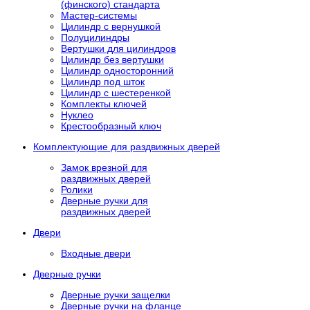
(финского) стандарта
Мастер-системы
Цилиндр с вернушкой
Полуцилиндры
Вертушки для цилиндров
Цилиндр без вертушки
Цилиндр односторонний
Цилиндр под шток
Цилиндр с шестеренкой
Комплекты ключей
Нуклео
Крестообразный ключ
Комплектующие для раздвижных дверей
Замок врезной для
раздвижных дверей
Ролики
Дверные ручки для
раздвижных дверей
Двери
Входные двери
Дверные ручки
Дверные ручки защелки
Дверные ручки на фланце