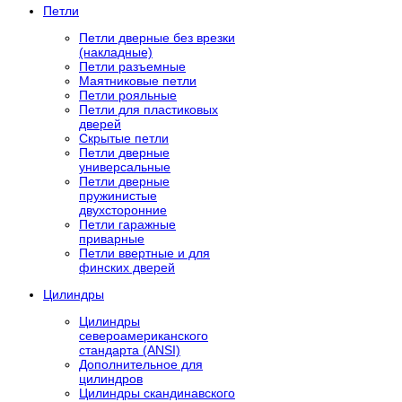
Петли
Петли дверные без врезки
(накладные)
Петли разъемные
Маятниковые петли
Петли рояльные
Петли для пластиковых
дверей
Скрытые петли
Петли дверные
универсальные
Петли дверные
пружинистые
двухсторонние
Петли гаражные
приварные
Петли ввертные и для
финских дверей
Цилиндры
Цилиндры
североамериканского
стандарта (ANSI)
Дополнительное для
цилиндров
Цилиндры скандинавского