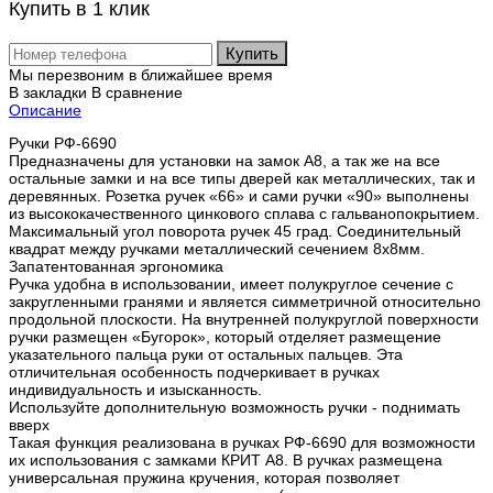
Купить в 1 клик
Купить
Мы перезвоним в ближайшее время
В закладки
В сравнение
Описание
Ручки РФ-6690
Предназначены для установки на замок А8, а так же на все
остальные замки и на все типы дверей как металлических, так и
деревянных. Розетка ручек «66» и сами ручки «90» выполнены
из высококачественного цинкового сплава с гальванопокрытием.
Максимальный угол поворота ручек 45 град. Соединительный
квадрат между ручками металлический сечением 8х8мм.
Запатентованная эргономика
Ручка удобна в использовании, имеет полукруглое сечение с
закругленными гранями и является симметричной относительно
продольной плоскости. На внутренней полукруглой поверхности
ручки размещен «Бугорок», который отделяет размещение
указательного пальца руки от остальных пальцев. Эта
отличительная особенность подчеркивает в ручках
индивидуальность и изысканность.
Используйте дополнительную возможность ручки - поднимать
вверх
Такая функция реализована в ручках РФ-6690 для возможности
их использования с замками КРИТ А8. В ручках размещена
универсальная пружина кручения, которая позволяет