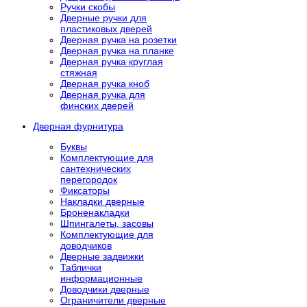
Ручки скобы
Дверные ручки для
пластиковых дверей
Дверная ручка на розетки
Дверная ручка на планке
Дверная ручка круглая
стяжная
Дверная ручка кноб
Дверная ручка для
финских дверей
Дверная фурнитура
Буквы
Комплектующие для
сантехнических
перегородок
Фиксаторы
Накладки дверные
Броненакладки
Шпингалеты, засовы
Комплектующие для
доводчиков
Дверные задвижки
Таблички
информационные
Доводчики дверные
Ограничители дверные