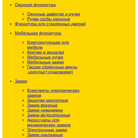
Оконная фурнитура
Оконные завёртки и ручки
Ручки скобы оконные
Фурнитура для стеклянных дверей
Мебельная фурнитура
Комплектующие для
мебели
Крючки и вешалки
Мебельные ручки
Мебельные замки
Гвозди обивочные,винты
,шурупы(т.упаковками)
Замки
Комплекты электрических
замков
Защелки магнитные
Замки врезные
Замки-невидимки
Замки велосипедные
Аксессуары для
механических замков
Электронные замки
Замки накладные