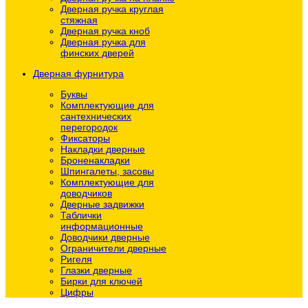
Дверная ручка круглая
стяжная
Дверная ручка кноб
Дверная ручка для
финских дверей
Дверная фурнитура
Буквы
Комплектующие для
сантехнических
перегородок
Фиксаторы
Накладки дверные
Броненакладки
Шпингалеты, засовы
Комплектующие для
доводчиков
Дверные задвижки
Таблички
информационные
Доводчики дверные
Ограничители дверные
Ригеля
Глазки дверные
Бирки для ключей
Цифры