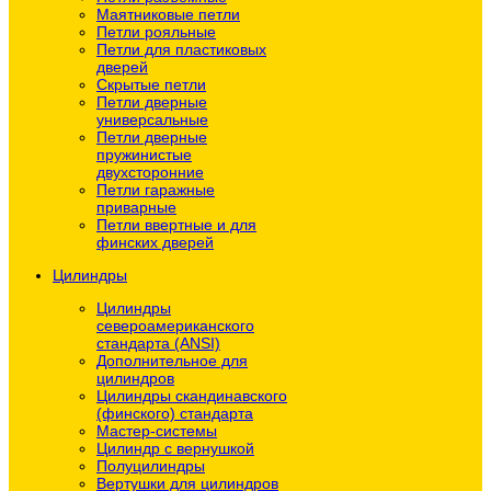
Маятниковые петли
Петли рояльные
Петли для пластиковых
дверей
Скрытые петли
Петли дверные
универсальные
Петли дверные
пружинистые
двухсторонние
Петли гаражные
приварные
Петли ввертные и для
финских дверей
Цилиндры
Цилиндры
североамериканского
стандарта (ANSI)
Дополнительное для
цилиндров
Цилиндры скандинавского
(финского) стандарта
Мастер-системы
Цилиндр с вернушкой
Полуцилиндры
Вертушки для цилиндров