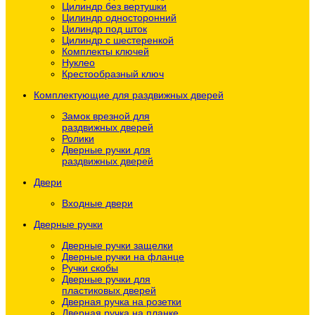
Цилиндр без вертушки
Цилиндр односторонний
Цилиндр под шток
Цилиндр с шестеренкой
Комплекты ключей
Нуклео
Крестообразный ключ
Комплектующие для раздвижных дверей
Замок врезной для
раздвижных дверей
Ролики
Дверные ручки для
раздвижных дверей
Двери
Входные двери
Дверные ручки
Дверные ручки защелки
Дверные ручки на фланце
Ручки скобы
Дверные ручки для
пластиковых дверей
Дверная ручка на розетки
Дверная ручка на планке