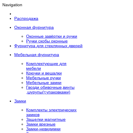
Navigation
Распродажа
Оконная фурнитура
Оконные завёртки и ручки
Ручки скобы оконные
Фурнитура для стеклянных дверей
Мебельная фурнитура
Комплектующие для
мебели
Крючки и вешалки
Мебельные ручки
Мебельные замки
Гвозди обивочные,винты
,шурупы(т.упаковками)
Замки
Комплекты электрических
замков
Защелки магнитные
Замки врезные
Замки-невидимки