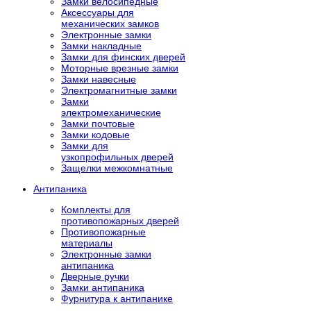
Замки велосипедные
Аксессуары для
механических замков
Электронные замки
Замки накладные
Замки для финских дверей
Моторные врезные замки
Замки навесные
Электромагнитные замки
Замки
электромеханические
Замки почтовые
Замки кодовые
Замки для
узкопрофильных дверей
Защелки межкомнатные
Антипаника
Комплекты для
противопожарных дверей
Противопожарные
материалы
Электронные замки
антипаника
Дверные ручки
Замки антипаника
Фурнитура к антипанике