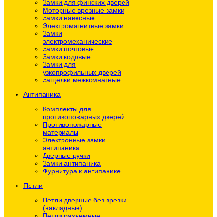
Замки для финских дверей
Моторные врезные замки
Замки навесные
Электромагнитные замки
Замки
электромеханические
Замки почтовые
Замки кодовые
Замки для
узкопрофильных дверей
Защелки межкомнатные
Антипаника
Комплекты для
противопожарных дверей
Противопожарные
материалы
Электронные замки
антипаника
Дверные ручки
Замки антипаника
Фурнитура к антипанике
Петли
Петли дверные без врезки
(накладные)
Петли разъемные