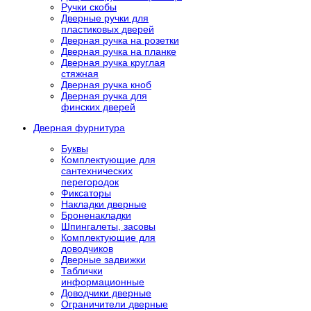
Ручки скобы
Дверные ручки для
пластиковых дверей
Дверная ручка на розетки
Дверная ручка на планке
Дверная ручка круглая
стяжная
Дверная ручка кноб
Дверная ручка для
финских дверей
Дверная фурнитура
Буквы
Комплектующие для
сантехнических
перегородок
Фиксаторы
Накладки дверные
Броненакладки
Шпингалеты, засовы
Комплектующие для
доводчиков
Дверные задвижки
Таблички
информационные
Доводчики дверные
Ограничители дверные