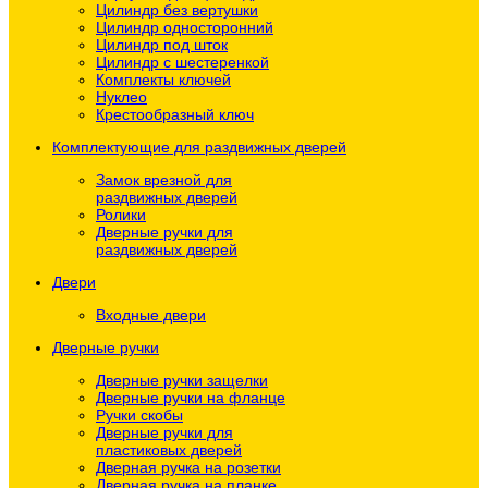
Цилиндр без вертушки
Цилиндр односторонний
Цилиндр под шток
Цилиндр с шестеренкой
Комплекты ключей
Нуклео
Крестообразный ключ
Комплектующие для раздвижных дверей
Замок врезной для
раздвижных дверей
Ролики
Дверные ручки для
раздвижных дверей
Двери
Входные двери
Дверные ручки
Дверные ручки защелки
Дверные ручки на фланце
Ручки скобы
Дверные ручки для
пластиковых дверей
Дверная ручка на розетки
Дверная ручка на планке