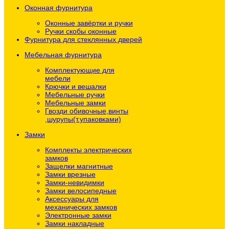
Оконная фурнитура
Оконные завёртки и ручки
Ручки скобы оконные
Фурнитура для стеклянных дверей
Мебельная фурнитура
Комплектующие для
мебели
Крючки и вешалки
Мебельные ручки
Мебельные замки
Гвозди обивочные,винты
,шурупы(т.упаковками)
Замки
Комплекты электрических
замков
Защелки магнитные
Замки врезные
Замки-невидимки
Замки велосипедные
Аксессуары для
механических замков
Электронные замки
Замки накладные