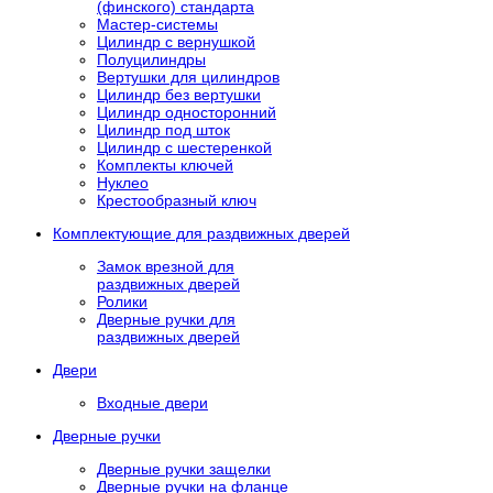
(финского) стандарта
Мастер-системы
Цилиндр с вернушкой
Полуцилиндры
Вертушки для цилиндров
Цилиндр без вертушки
Цилиндр односторонний
Цилиндр под шток
Цилиндр с шестеренкой
Комплекты ключей
Нуклео
Крестообразный ключ
Комплектующие для раздвижных дверей
Замок врезной для
раздвижных дверей
Ролики
Дверные ручки для
раздвижных дверей
Двери
Входные двери
Дверные ручки
Дверные ручки защелки
Дверные ручки на фланце