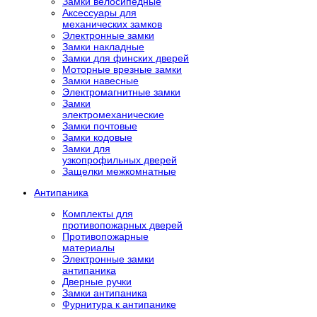
Замки велосипедные
Аксессуары для
механических замков
Электронные замки
Замки накладные
Замки для финских дверей
Моторные врезные замки
Замки навесные
Электромагнитные замки
Замки
электромеханические
Замки почтовые
Замки кодовые
Замки для
узкопрофильных дверей
Защелки межкомнатные
Антипаника
Комплекты для
противопожарных дверей
Противопожарные
материалы
Электронные замки
антипаника
Дверные ручки
Замки антипаника
Фурнитура к антипанике