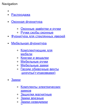
Navigation
Распродажа
Оконная фурнитура
Оконные завёртки и ручки
Ручки скобы оконные
Фурнитура для стеклянных дверей
Мебельная фурнитура
Комплектующие для
мебели
Крючки и вешалки
Мебельные ручки
Мебельные замки
Гвозди обивочные,винты
,шурупы(т.упаковками)
Замки
Комплекты электрических
замков
Защелки магнитные
Замки врезные
Замки-невидимки