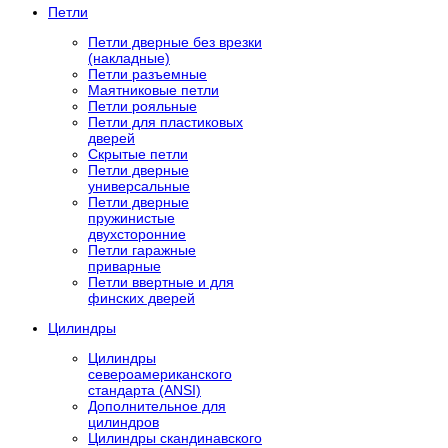
Петли
Петли дверные без врезки
(накладные)
Петли разъемные
Маятниковые петли
Петли рояльные
Петли для пластиковых
дверей
Скрытые петли
Петли дверные
универсальные
Петли дверные
пружинистые
двухсторонние
Петли гаражные
приварные
Петли ввертные и для
финских дверей
Цилиндры
Цилиндры
североамериканского
стандарта (ANSI)
Дополнительное для
цилиндров
Цилиндры скандинавского