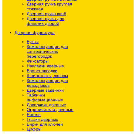
Дверная ручка круглая
стяжная
Дверная ручка кноб
Дверная ручка для
финских дверей
Дверная фурнитура
Буквы
Комплектующие для
сантехнических
перегородок
Фиксаторы
Накладки дверные
Броненакладки
Шпингалеты, засовы
Комплектующие для
доводчиков
Дверные задвижки
Таблички
информационные
Доводчики дверные
Ограничители дверные
Ригеля
Глазки дверные
Бирки для ключей
Цифры