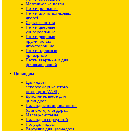
Маятниковые петли
Петли рояльные
Петли для пластиковых
дверей
Скрытые петли
Петли дверные
универсальные
Петли дверные
пружинистые
двухсторонние
Петли гаражные
приварные
Петли ввертные и для
финских дверей
Цилиндры
Цилиндры
североамериканского
стандарта (ANSI)
Дополнительное для
цилиндров
Цилиндры скандинавского
(финского) стандарта
Мастер-системы
Цилиндр с вернушкой
Полуцилиндры
Вертушки для цилиндров