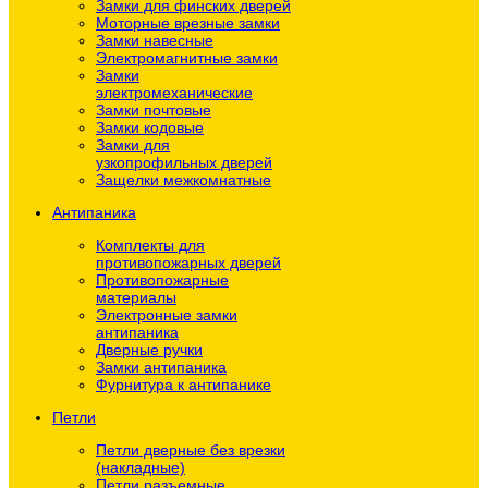
Замки для финских дверей
Моторные врезные замки
Замки навесные
Электромагнитные замки
Замки
электромеханические
Замки почтовые
Замки кодовые
Замки для
узкопрофильных дверей
Защелки межкомнатные
Антипаника
Комплекты для
противопожарных дверей
Противопожарные
материалы
Электронные замки
антипаника
Дверные ручки
Замки антипаника
Фурнитура к антипанике
Петли
Петли дверные без врезки
(накладные)
Петли разъемные