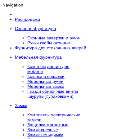
Navigation
Распродажа
Оконная фурнитура
Оконные завёртки и ручки
Ручки скобы оконные
Фурнитура для стеклянных дверей
Мебельная фурнитура
Комплектующие для
мебели
Крючки и вешалки
Мебельные ручки
Мебельные замки
Гвозди обивочные,винты
,шурупы(т.упаковками)
Замки
Комплекты электрических
замков
Защелки магнитные
Замки врезные
Замки-невидимки