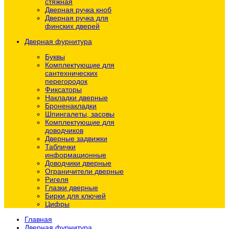
стяжная
Дверная ручка кноб
Дверная ручка для
финских дверей
Дверная фурнитура
Буквы
Комплектующие для
сантехнических
перегородок
Фиксаторы
Накладки дверные
Броненакладки
Шпингалеты, засовы
Комплектующие для
доводчиков
Дверные задвижки
Таблички
информационные
Доводчики дверные
Ограничители дверные
Ригеля
Глазки дверные
Бирки для ключей
Цифры
Главная
Дверная фурнитура