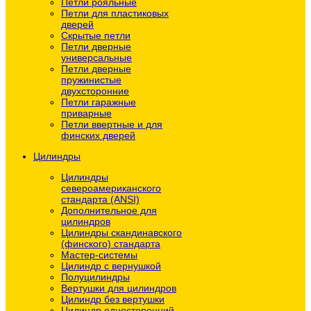
Петли рояльные
Петли для пластиковых
дверей
Скрытые петли
Петли дверные
универсальные
Петли дверные
пружинистые
двухсторонние
Петли гаражные
приварные
Петли ввертные и для
финских дверей
Цилиндры
Цилиндры
североамериканского
стандарта (ANSI)
Дополнительное для
цилиндров
Цилиндры скандинавского
(финского) стандарта
Мастер-системы
Цилиндр с вернушкой
Полуцилиндры
Вертушки для цилиндров
Цилиндр без вертушки
Цилиндр односторонний