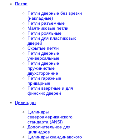
Петли
Петли дверные без врезки
(накладные)
Петли разъемные
Маятниковые петли
Петли рояльные
Петли для пластиковых
дверей
Скрытые петли
Петли дверные
универсальные
Петли дверные
пружинистые
двухсторонние
Петли гаражные
приварные
Петли ввертные и для
финских дверей
Цилиндры
Цилиндры
североамериканского
стандарта (ANSI)
Дополнительное для
цилиндров
Цилиндры скандинавского