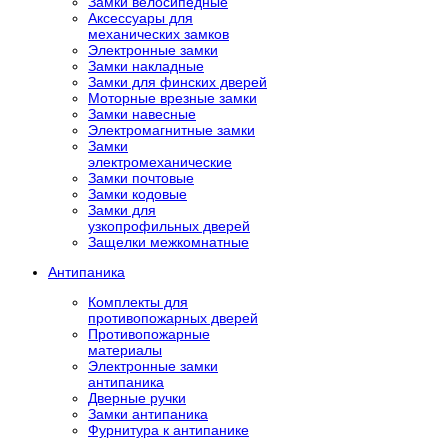
Замки велосипедные
Аксессуары для
механических замков
Электронные замки
Замки накладные
Замки для финских дверей
Моторные врезные замки
Замки навесные
Электромагнитные замки
Замки
электромеханические
Замки почтовые
Замки кодовые
Замки для
узкопрофильных дверей
Защелки межкомнатные
Антипаника
Комплекты для
противопожарных дверей
Противопожарные
материалы
Электронные замки
антипаника
Дверные ручки
Замки антипаника
Фурнитура к антипанике