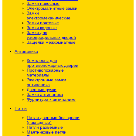
Замки навесные
Электромагнитные замки
Замки
электромеханические
Замки почтовые
Замки кодовые
Замки для
узкопрофильных дверей
Защелки межкомнатные
Антипаника
Комплекты для
противопожарных дверей
Противопожарные
материалы
Электронные замки
антипаника
Дверные ручки
Замки антипаника
Фурнитура к антипанике
Петли
Петли дверные без врезки
(накладные)
Петли разъемные
Маятниковые петли