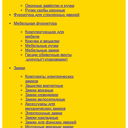
Оконные завёртки и ручки
Ручки скобы оконные
Фурнитура для стеклянных дверей
Мебельная фурнитура
Комплектующие для
мебели
Крючки и вешалки
Мебельные ручки
Мебельные замки
Гвозди обивочные,винты
,шурупы(т.упаковками)
Замки
Комплекты электрических
замков
Защелки магнитные
Замки врезные
Замки-невидимки
Замки велосипедные
Аксессуары для
механических замков
Электронные замки
Замки накладные
Замки для финских дверей
Моторные врезные замки