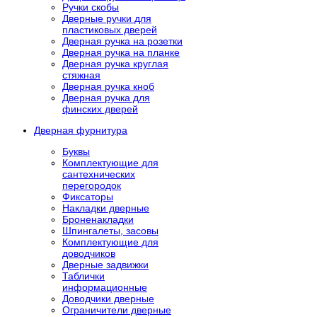
Ручки скобы
Дверные ручки для
пластиковых дверей
Дверная ручка на розетки
Дверная ручка на планке
Дверная ручка круглая
стяжная
Дверная ручка кноб
Дверная ручка для
финских дверей
Дверная фурнитура
Буквы
Комплектующие для
сантехнических
перегородок
Фиксаторы
Накладки дверные
Броненакладки
Шпингалеты, засовы
Комплектующие для
доводчиков
Дверные задвижки
Таблички
информационные
Доводчики дверные
Ограничители дверные