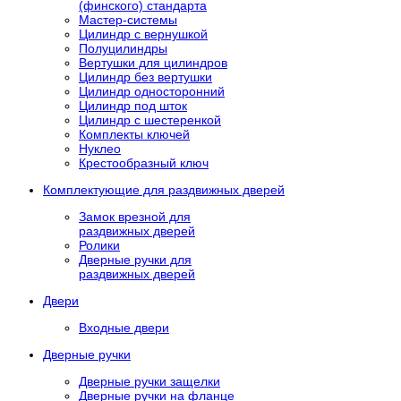
(финского) стандарта
Мастер-системы
Цилиндр с вернушкой
Полуцилиндры
Вертушки для цилиндров
Цилиндр без вертушки
Цилиндр односторонний
Цилиндр под шток
Цилиндр с шестеренкой
Комплекты ключей
Нуклео
Крестообразный ключ
Комплектующие для раздвижных дверей
Замок врезной для
раздвижных дверей
Ролики
Дверные ручки для
раздвижных дверей
Двери
Входные двери
Дверные ручки
Дверные ручки защелки
Дверные ручки на фланце