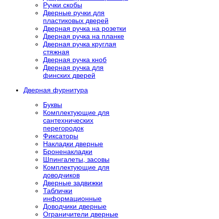
Ручки скобы
Дверные ручки для
пластиковых дверей
Дверная ручка на розетки
Дверная ручка на планке
Дверная ручка круглая
стяжная
Дверная ручка кноб
Дверная ручка для
финских дверей
Дверная фурнитура
Буквы
Комплектующие для
сантехнических
перегородок
Фиксаторы
Накладки дверные
Броненакладки
Шпингалеты, засовы
Комплектующие для
доводчиков
Дверные задвижки
Таблички
информационные
Доводчики дверные
Ограничители дверные