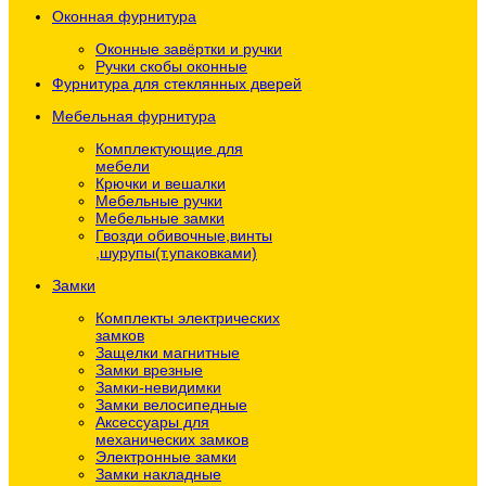
Оконная фурнитура
Оконные завёртки и ручки
Ручки скобы оконные
Фурнитура для стеклянных дверей
Мебельная фурнитура
Комплектующие для
мебели
Крючки и вешалки
Мебельные ручки
Мебельные замки
Гвозди обивочные,винты
,шурупы(т.упаковками)
Замки
Комплекты электрических
замков
Защелки магнитные
Замки врезные
Замки-невидимки
Замки велосипедные
Аксессуары для
механических замков
Электронные замки
Замки накладные