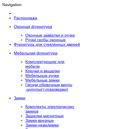
Navigation
Распродажа
Оконная фурнитура
Оконные завёртки и ручки
Ручки скобы оконные
Фурнитура для стеклянных дверей
Мебельная фурнитура
Комплектующие для
мебели
Крючки и вешалки
Мебельные ручки
Мебельные замки
Гвозди обивочные,винты
,шурупы(т.упаковками)
Замки
Комплекты электрических
замков
Защелки магнитные
Замки врезные
Замки-невидимки