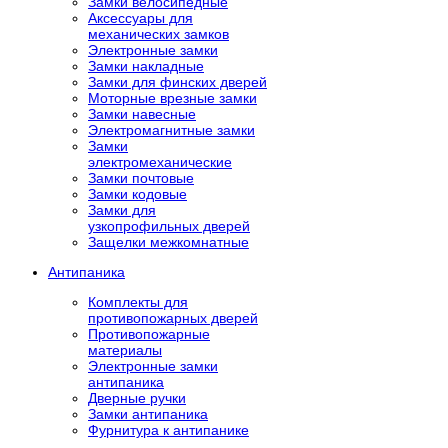
Замки велосипедные
Аксессуары для
механических замков
Электронные замки
Замки накладные
Замки для финских дверей
Моторные врезные замки
Замки навесные
Электромагнитные замки
Замки
электромеханические
Замки почтовые
Замки кодовые
Замки для
узкопрофильных дверей
Защелки межкомнатные
Антипаника
Комплекты для
противопожарных дверей
Противопожарные
материалы
Электронные замки
антипаника
Дверные ручки
Замки антипаника
Фурнитура к антипанике