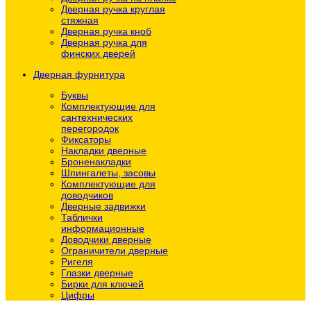
Дверная ручка круглая
стяжная
Дверная ручка кноб
Дверная ручка для
финских дверей
Дверная фурнитура
Буквы
Комплектующие для
сантехнических
перегородок
Фиксаторы
Накладки дверные
Броненакладки
Шпингалеты, засовы
Комплектующие для
доводчиков
Дверные задвижки
Таблички
информационные
Доводчики дверные
Ограничители дверные
Ригеля
Глазки дверные
Бирки для ключей
Цифры