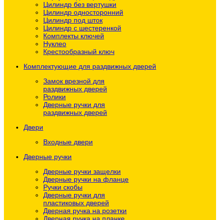
Цилиндр без вертушки
Цилиндр односторонний
Цилиндр под шток
Цилиндр с шестеренкой
Комплекты ключей
Нуклео
Крестообразный ключ
Комплектующие для раздвижных дверей
Замок врезной для
раздвижных дверей
Ролики
Дверные ручки для
раздвижных дверей
Двери
Входные двери
Дверные ручки
Дверные ручки защелки
Дверные ручки на фланце
Ручки скобы
Дверные ручки для
пластиковых дверей
Дверная ручка на розетки
Дверная ручка на планке