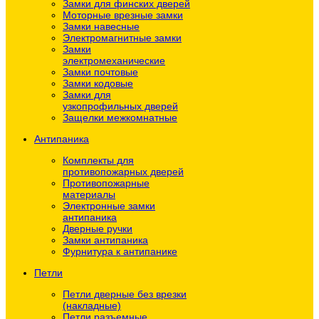
Замки для финских дверей
Моторные врезные замки
Замки навесные
Электромагнитные замки
Замки
электромеханические
Замки почтовые
Замки кодовые
Замки для
узкопрофильных дверей
Защелки межкомнатные
Антипаника
Комплекты для
противопожарных дверей
Противопожарные
материалы
Электронные замки
антипаника
Дверные ручки
Замки антипаника
Фурнитура к антипанике
Петли
Петли дверные без врезки
(накладные)
Петли разъемные