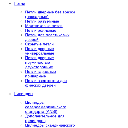
Петли
Петли дверные без врезки
(накладные)
Петли разъемные
Маятниковые петли
Петли рояльные
Петли для пластиковых
дверей
Скрытые петли
Петли дверные
универсальные
Петли дверные
пружинистые
двухсторонние
Петли гаражные
приварные
Петли ввертные и для
финских дверей
Цилиндры
Цилиндры
североамериканского
стандарта (ANSI)
Дополнительное для
цилиндров
Цилиндры скандинавского