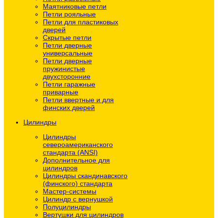
Маятниковые петли
Петли рояльные
Петли для пластиковых
дверей
Скрытые петли
Петли дверные
универсальные
Петли дверные
пружинистые
двухсторонние
Петли гаражные
приварные
Петли ввертные и для
финских дверей
Цилиндры
Цилиндры
североамериканского
стандарта (ANSI)
Дополнительное для
цилиндров
Цилиндры скандинавского
(финского) стандарта
Мастер-системы
Цилиндр с вернушкой
Полуцилиндры
Вертушки для цилиндров