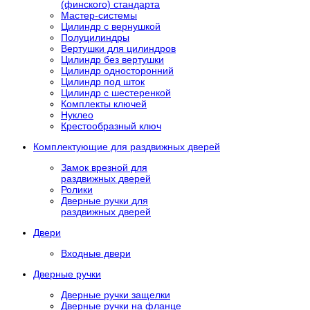
(финского) стандарта
Мастер-системы
Цилиндр с вернушкой
Полуцилиндры
Вертушки для цилиндров
Цилиндр без вертушки
Цилиндр односторонний
Цилиндр под шток
Цилиндр с шестеренкой
Комплекты ключей
Нуклео
Крестообразный ключ
Комплектующие для раздвижных дверей
Замок врезной для
раздвижных дверей
Ролики
Дверные ручки для
раздвижных дверей
Двери
Входные двери
Дверные ручки
Дверные ручки защелки
Дверные ручки на фланце