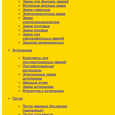
Замки для финских дверей
Моторные врезные замки
Замки навесные
Электромагнитные замки
Замки
электромеханические
Замки почтовые
Замки кодовые
Замки для
узкопрофильных дверей
Защелки межкомнатные
Антипаника
Комплекты для
противопожарных дверей
Противопожарные
материалы
Электронные замки
антипаника
Дверные ручки
Замки антипаника
Фурнитура к антипанике
Петли
Петли дверные без врезки
(накладные)
Петли разъемные