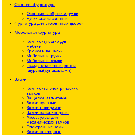
Оконная фурнитура
Оконные завёртки и ручки
Ручки скобы оконные
Фурнитура для стеклянных дверей
Мебельная фурнитура
Комплектующие для
мебели
Крючки и вешалки
Мебельные ручки
Мебельные замки
Гвозди обивочные,винты
,шурупы(т.упаковками)
Замки
Комплекты электрических
замков
Защелки магнитные
Замки врезные
Замки-невидимки
Замки велосипедные
Аксессуары для
механических замков
Электронные замки
Замки накладные