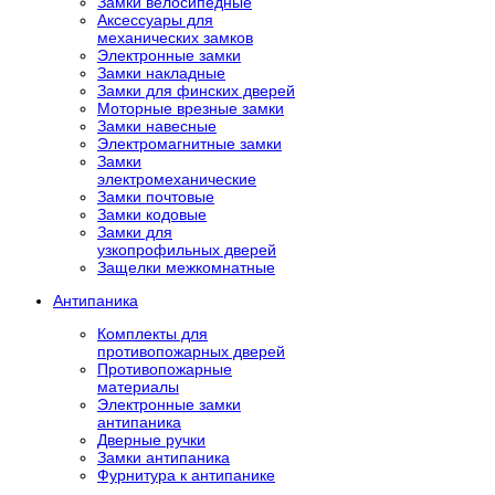
Замки велосипедные
Аксессуары для
механических замков
Электронные замки
Замки накладные
Замки для финских дверей
Моторные врезные замки
Замки навесные
Электромагнитные замки
Замки
электромеханические
Замки почтовые
Замки кодовые
Замки для
узкопрофильных дверей
Защелки межкомнатные
Антипаника
Комплекты для
противопожарных дверей
Противопожарные
материалы
Электронные замки
антипаника
Дверные ручки
Замки антипаника
Фурнитура к антипанике