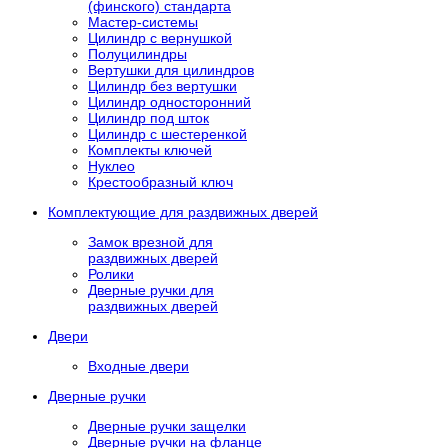
(финского) стандарта
Мастер-системы
Цилиндр с вернушкой
Полуцилиндры
Вертушки для цилиндров
Цилиндр без вертушки
Цилиндр односторонний
Цилиндр под шток
Цилиндр с шестеренкой
Комплекты ключей
Нуклео
Крестообразный ключ
Комплектующие для раздвижных дверей
Замок врезной для
раздвижных дверей
Ролики
Дверные ручки для
раздвижных дверей
Двери
Входные двери
Дверные ручки
Дверные ручки защелки
Дверные ручки на фланце