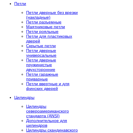
Петли
Петли дверные без врезки
(накладные)
Петли разъемные
Маятниковые петли
Петли рояльные
Петли для пластиковых
дверей
Скрытые петли
Петли дверные
универсальные
Петли дверные
пружинистые
двухсторонние
Петли гаражные
приварные
Петли ввертные и для
финских дверей
Цилиндры
Цилиндры
североамериканского
стандарта (ANSI)
Дополнительное для
цилиндров
Цилиндры скандинавского