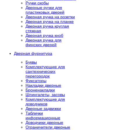
Ручки скобы
Дверные ручки для
пластиковых дверей
Дверная ручка на розетки
Дверная ручка на планке
Дверная ручка круглая
стяжная
Дверная ручка кноб
Дверная ручка для
финских дверей
Дверная фурнитура
Буквы
Комплектующие для
сантехнических
перегородок
Фиксаторы
Накладки дверные
Броненакладки
Шпингалеты, засовы
Комплектующие для
доводчиков
Дверные задвижки
Таблички
информационные
Доводчики дверные
Ограничители дверные