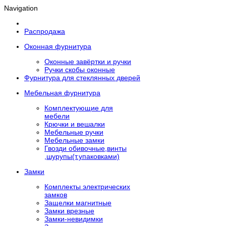
Navigation
Распродажа
Оконная фурнитура
Оконные завёртки и ручки
Ручки скобы оконные
Фурнитура для стеклянных дверей
Мебельная фурнитура
Комплектующие для
мебели
Крючки и вешалки
Мебельные ручки
Мебельные замки
Гвозди обивочные,винты
,шурупы(т.упаковками)
Замки
Комплекты электрических
замков
Защелки магнитные
Замки врезные
Замки-невидимки