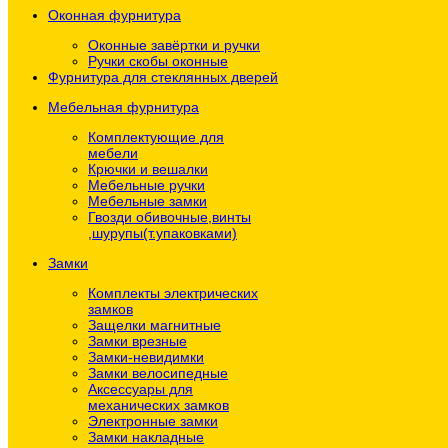
Оконная фурнитура
Оконные завёртки и ручки
Ручки скобы оконные
Фурнитура для стеклянных дверей
Мебельная фурнитура
Комплектующие для
мебели
Крючки и вешалки
Мебельные ручки
Мебельные замки
Гвозди обивочные,винты
,шурупы(т.упаковками)
Замки
Комплекты электрических
замков
Защелки магнитные
Замки врезные
Замки-невидимки
Замки велосипедные
Аксессуары для
механических замков
Электронные замки
Замки накладные