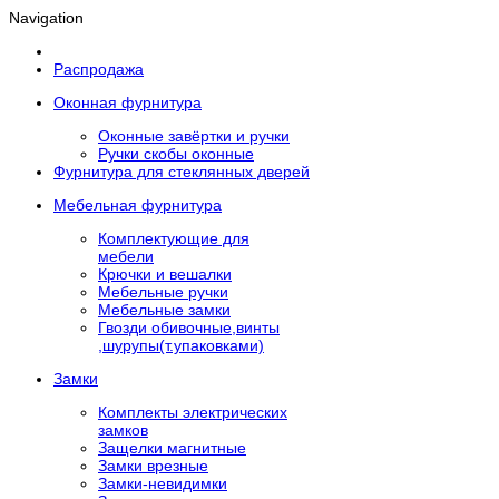
Navigation
Распродажа
Оконная фурнитура
Оконные завёртки и ручки
Ручки скобы оконные
Фурнитура для стеклянных дверей
Мебельная фурнитура
Комплектующие для
мебели
Крючки и вешалки
Мебельные ручки
Мебельные замки
Гвозди обивочные,винты
,шурупы(т.упаковками)
Замки
Комплекты электрических
замков
Защелки магнитные
Замки врезные
Замки-невидимки