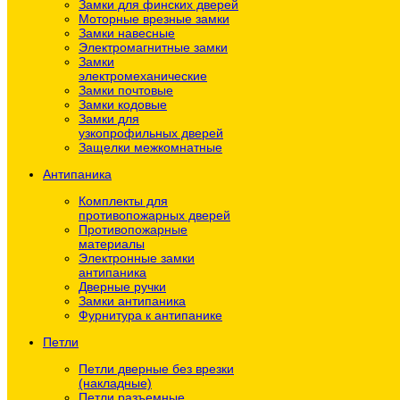
Замки для финских дверей
Моторные врезные замки
Замки навесные
Электромагнитные замки
Замки
электромеханические
Замки почтовые
Замки кодовые
Замки для
узкопрофильных дверей
Защелки межкомнатные
Антипаника
Комплекты для
противопожарных дверей
Противопожарные
материалы
Электронные замки
антипаника
Дверные ручки
Замки антипаника
Фурнитура к антипанике
Петли
Петли дверные без врезки
(накладные)
Петли разъемные