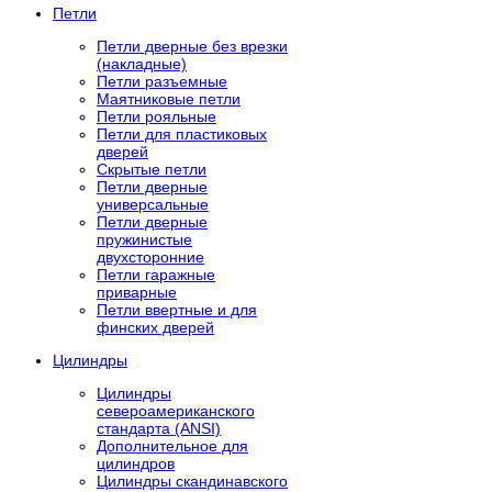
Петли
Петли дверные без врезки
(накладные)
Петли разъемные
Маятниковые петли
Петли рояльные
Петли для пластиковых
дверей
Скрытые петли
Петли дверные
универсальные
Петли дверные
пружинистые
двухсторонние
Петли гаражные
приварные
Петли ввертные и для
финских дверей
Цилиндры
Цилиндры
североамериканского
стандарта (ANSI)
Дополнительное для
цилиндров
Цилиндры скандинавского