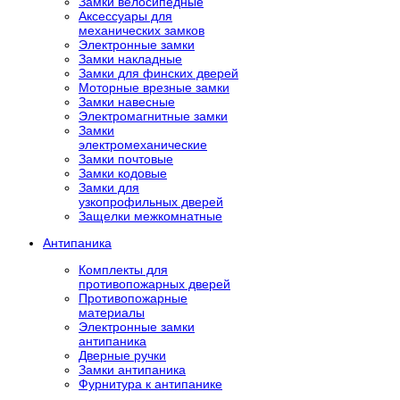
Замки велосипедные
Аксессуары для
механических замков
Электронные замки
Замки накладные
Замки для финских дверей
Моторные врезные замки
Замки навесные
Электромагнитные замки
Замки
электромеханические
Замки почтовые
Замки кодовые
Замки для
узкопрофильных дверей
Защелки межкомнатные
Антипаника
Комплекты для
противопожарных дверей
Противопожарные
материалы
Электронные замки
антипаника
Дверные ручки
Замки антипаника
Фурнитура к антипанике