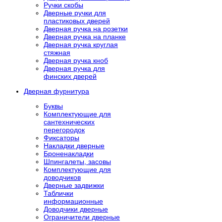
Ручки скобы
Дверные ручки для
пластиковых дверей
Дверная ручка на розетки
Дверная ручка на планке
Дверная ручка круглая
стяжная
Дверная ручка кноб
Дверная ручка для
финских дверей
Дверная фурнитура
Буквы
Комплектующие для
сантехнических
перегородок
Фиксаторы
Накладки дверные
Броненакладки
Шпингалеты, засовы
Комплектующие для
доводчиков
Дверные задвижки
Таблички
информационные
Доводчики дверные
Ограничители дверные