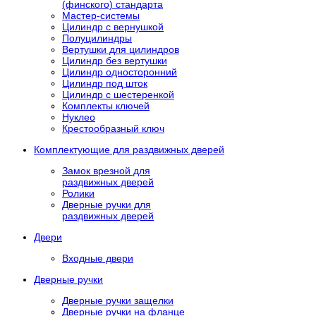
(финского) стандарта
Мастер-системы
Цилиндр с вернушкой
Полуцилиндры
Вертушки для цилиндров
Цилиндр без вертушки
Цилиндр односторонний
Цилиндр под шток
Цилиндр с шестеренкой
Комплекты ключей
Нуклео
Крестообразный ключ
Комплектующие для раздвижных дверей
Замок врезной для
раздвижных дверей
Ролики
Дверные ручки для
раздвижных дверей
Двери
Входные двери
Дверные ручки
Дверные ручки защелки
Дверные ручки на фланце