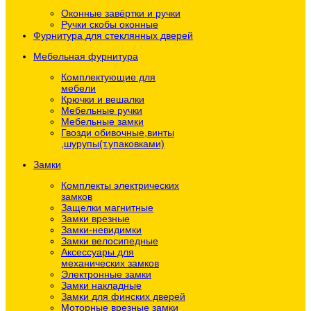
Оконные завёртки и ручки
Ручки скобы оконные
Фурнитура для стеклянных дверей
Мебельная фурнитура
Комплектующие для
мебели
Крючки и вешалки
Мебельные ручки
Мебельные замки
Гвозди обивочные,винты
,шурупы(т.упаковками)
Замки
Комплекты электрических
замков
Защелки магнитные
Замки врезные
Замки-невидимки
Замки велосипедные
Аксессуары для
механических замков
Электронные замки
Замки накладные
Замки для финских дверей
Моторные врезные замки