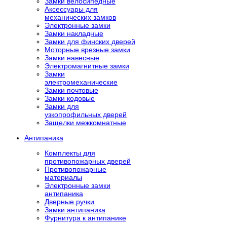
Замки велосипедные
Аксессуары для
механических замков
Электронные замки
Замки накладные
Замки для финских дверей
Моторные врезные замки
Замки навесные
Электромагнитные замки
Замки
электромеханические
Замки почтовые
Замки кодовые
Замки для
узкопрофильных дверей
Защелки межкомнатные
Антипаника
Комплекты для
противопожарных дверей
Противопожарные
материалы
Электронные замки
антипаника
Дверные ручки
Замки антипаника
Фурнитура к антипанике