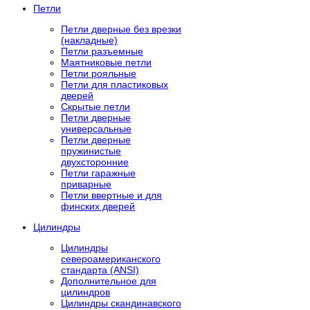
Петли
Петли дверные без врезки
(накладные)
Петли разъемные
Маятниковые петли
Петли рояльные
Петли для пластиковых
дверей
Скрытые петли
Петли дверные
универсальные
Петли дверные
пружинистые
двухсторонние
Петли гаражные
приварные
Петли ввертные и для
финских дверей
Цилиндры
Цилиндры
североамериканского
стандарта (ANSI)
Дополнительное для
цилиндров
Цилиндры скандинавского