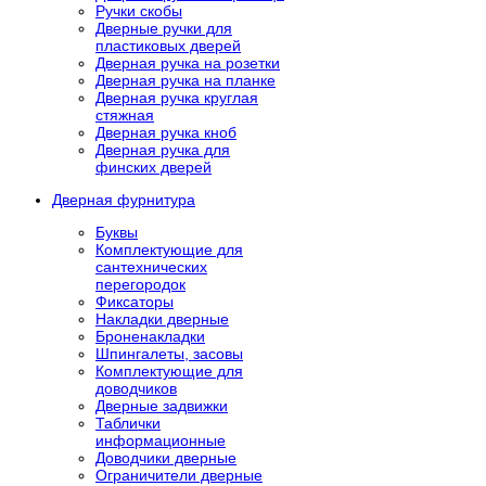
Ручки скобы
Дверные ручки для
пластиковых дверей
Дверная ручка на розетки
Дверная ручка на планке
Дверная ручка круглая
стяжная
Дверная ручка кноб
Дверная ручка для
финских дверей
Дверная фурнитура
Буквы
Комплектующие для
сантехнических
перегородок
Фиксаторы
Накладки дверные
Броненакладки
Шпингалеты, засовы
Комплектующие для
доводчиков
Дверные задвижки
Таблички
информационные
Доводчики дверные
Ограничители дверные