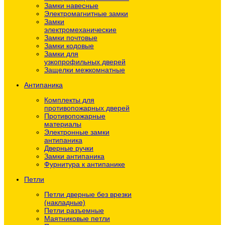
Замки навесные
Электромагнитные замки
Замки
электромеханические
Замки почтовые
Замки кодовые
Замки для
узкопрофильных дверей
Защелки межкомнатные
Антипаника
Комплекты для
противопожарных дверей
Противопожарные
материалы
Электронные замки
антипаника
Дверные ручки
Замки антипаника
Фурнитура к антипанике
Петли
Петли дверные без врезки
(накладные)
Петли разъемные
Маятниковые петли