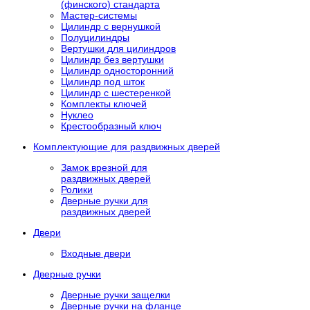
(финского) стандарта
Мастер-системы
Цилиндр с вернушкой
Полуцилиндры
Вертушки для цилиндров
Цилиндр без вертушки
Цилиндр односторонний
Цилиндр под шток
Цилиндр с шестеренкой
Комплекты ключей
Нуклео
Крестообразный ключ
Комплектующие для раздвижных дверей
Замок врезной для
раздвижных дверей
Ролики
Дверные ручки для
раздвижных дверей
Двери
Входные двери
Дверные ручки
Дверные ручки защелки
Дверные ручки на фланце