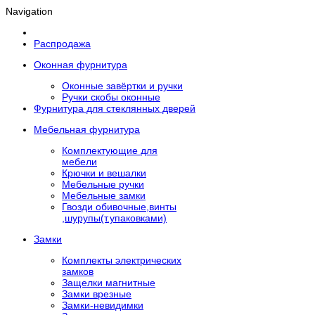
Navigation
Распродажа
Оконная фурнитура
Оконные завёртки и ручки
Ручки скобы оконные
Фурнитура для стеклянных дверей
Мебельная фурнитура
Комплектующие для
мебели
Крючки и вешалки
Мебельные ручки
Мебельные замки
Гвозди обивочные,винты
,шурупы(т.упаковками)
Замки
Комплекты электрических
замков
Защелки магнитные
Замки врезные
Замки-невидимки