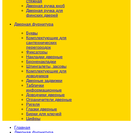
стяжная
Дверная ручка кноб
Дверная ручка для
финских дверей
Дверная фурнитура
Буквы
Комплектующие для
сантехнических
перегородок
Фиксаторы
Накладки дверные
Броненакладки
Шпингалеты, засовы
Комплектующие для
доводчиков
Дверные задвижки
Таблички
информационные
Доводчики дверные
Ограничители дверные
Ригеля
Глазки дверные
Бирки для ключей
Цифры
Главная
Дверная фурнитура