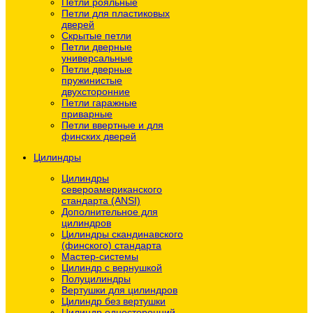
Петли рояльные
Петли для пластиковых
дверей
Скрытые петли
Петли дверные
универсальные
Петли дверные
пружинистые
двухсторонние
Петли гаражные
приварные
Петли ввертные и для
финских дверей
Цилиндры
Цилиндры
североамериканского
стандарта (ANSI)
Дополнительное для
цилиндров
Цилиндры скандинавского
(финского) стандарта
Мастер-системы
Цилиндр с вернушкой
Полуцилиндры
Вертушки для цилиндров
Цилиндр без вертушки
Цилиндр односторонний